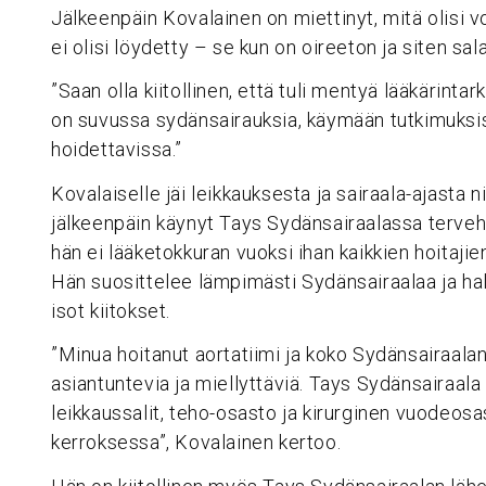
Jälkeenpäin Kovalainen on miettinyt, mitä olisi v
ei olisi löydetty – se kun on oireeton ja siten sal
”Saan olla kiitollinen, että tuli mentyä lääkärintark
on suvussa sydänsairauksia, käymään tutkimuksi
hoidettavissa.”
Kovalaiselle jäi leikkauksesta ja sairaala-ajasta n
jälkeenpäin käynyt Tays Sydänsairaalassa terveh
hän ei lääketokkuran vuoksi ihan kaikkien hoitajie
Hän suosittelee lämpimästi Sydänsairaalaa ja hal
isot kiitokset.
”Minua hoitanut aortatiimi ja koko Sydänsairaalan
asiantuntevia ja miellyttäviä. Tays Sydänsairaala
leikkaussalit, teho-osasto ja kirurginen vuodeosa
kerroksessa”, Kovalainen kertoo.