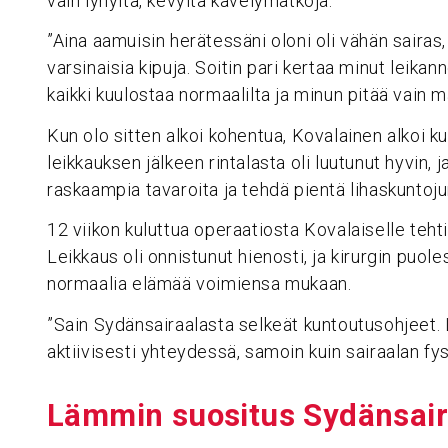
vain lyhyitä, kevyitä kävelymatkoja.
”Aina aamuisin herätessäni oloni oli vähän sairas,
varsinaisia kipuja. Soitin pari kertaa minut leikanne
kaikki kuulostaa normaalilta ja minun pitää vain 
Kun olo sitten alkoi kohentua, Kovalainen alkoi k
leikkauksen jälkeen rintalasta oli luutunut hyvin, 
raskaampia tavaroita ja tehdä pientä lihaskunto
12 viikon kuluttua operaatiosta Kovalaiselle tehti
Leikkaus oli onnistunut hienosti, ja kirurgin puol
normaalia elämää voimiensa mukaan.
”Sain Sydänsairaalasta selkeät kuntoutusohjeet. 
aktiivisesti yhteydessä, samoin kuin sairaalan fys
Lämmin suositus Sydän­sai­ra