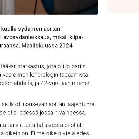
a kuulla sydämen aortan
i avosydänleikkaus, mikäli kilpa-
aa uraansa. Maaliskuussa 2024
ääkärintarkastus, jota oli jo pariin
Päivää ennen kardiologin tapaamista
öölönlahdella, ja 42-vuotiaan miehen
sella oli nousevan aortan laajentuma.
a se olisi edessä jossain vaiheessa.
 tai viitteitä tällaisesta ei ollut.
ä oikein on. Ei me oikein vielä edes