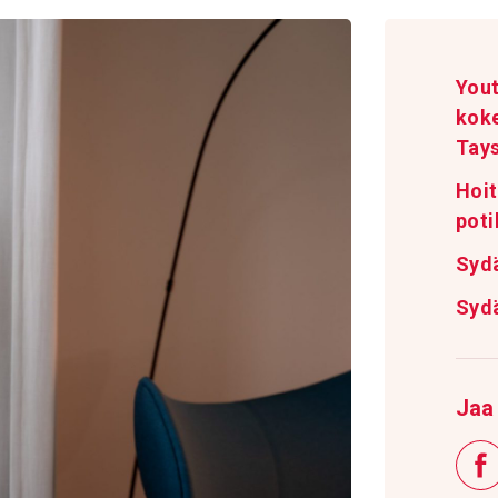
Yout
kok
Tay
Hoit
poti
Syd
Syd
Jaa 