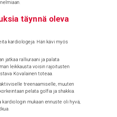
nnelmiaan.
­tuksia täynnä oleva
seita kardiologeja. Hän kävi myös
an jatkaa ralliuraani ja palata
Ilman leikkausta voisin rajoitusten
astava Kovalainen toteaa.
a aktiiviselle treenaamiselle, muuten
 korkeintaan pelata golfia ja shakkia.
 kardiologin mukaan ennuste oli hyvä,
tkua.