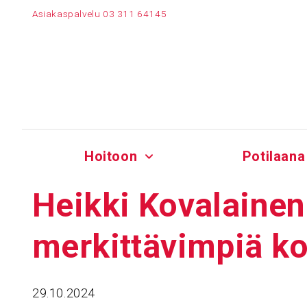
Siirry
Asiakaspalvelu
03 311 64145
sisältöön
Hoitoon
Potilaana
Heikki Kova­lainen
merkit­tä­vimpiä k
29.10.2024