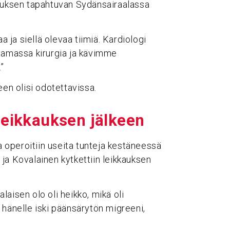
kauksen tapahtuvan Sydänsairaalassa
a ja siellä olevaa tiimiä. Kardiologi
paamassa kirurgia ja kävimme
”
een olisi odotettavissa.
 leik­kauksen jälkeen
operoitiin useita tunteja kestäneessä
ja Kovalainen kytkettiin leikkauksen
aisen olo oli heikko, mikä oli
 hänelle iski päänsärytön migreeni,