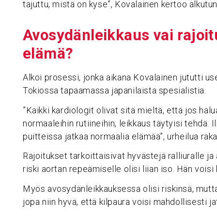
tajuttu, mistä on kyse”, Kovalainen kertoo alkutu
Avosy­dän­leik­kaus vai rajoi
elämä?
Alkoi prosessi, jonka aikana Kovalainen jututti u
Tokiossa tapaamassa japanilaista spesialistia.
”Kaikki kardiologit olivat sitä mieltä, että jos halu
normaaleihin rutiineihin, leikkaus täytyisi tehdä. 
puitteissa jatkaa normaalia elämää”, urheilua rak
Rajoitukset tarkoittaisivat hyvästejä ralliuralle j
riski aortan repeämiselle olisi liian iso. Hän voisi
Myös avosydänleikkauksessa olisi riskinsä, mutta
jopa niin hyvä, että kilpaura voisi mahdollisesti ja