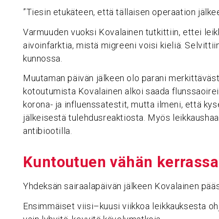
”Tiesin etukäteen, että tällaisen operaation jälke
Varmuuden vuoksi Kovalainen tutkittiin, ettei leik
aivoinfarktia, mistä migreeni voisi kieliä. Selvittiin
kunnossa.
Muutaman päivän jälkeen olo parani merkittäväst
kotoutumista Kovalainen alkoi saada flunssaoireit
korona- ja influenssatestit, mutta ilmeni, että k
jälkeisestä tulehdusreaktiosta. Myös leikkaushaa
antibiootilla.
Kuntou­tuen vähän kerras­sa
Yhdeksän sairaalapäivän jälkeen Kovalainen pääs
Ensimmäiset viisi–kuusi viikkoa leikkauksesta ohje