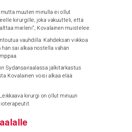
 mutta muuten minulla ei ollut
elle kirurgille, joka vakuutteli, että
malttaa mieleni”, Kovalainen muistelee.
untoutua vauhdilla. Kahdeksan viikkoa
ja hän sai alkaa nostella vähän
jumppaa.
in Sydänsairaalassa jälkitarkastus.
esta Kovalainen voisi alkaa elää
Leikkaava kirurgi on ollut minuun
ioterapeutit.
a­lalle