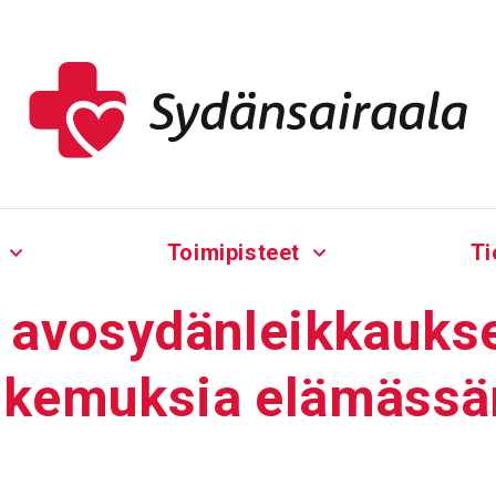
Toimipisteet
Ti
 avosy­dän­leik­kauks
oke­muksia elämäs­sä