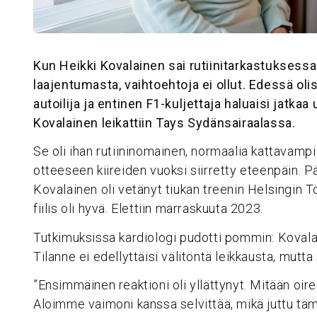
Kun Heikki Kovalainen sai rutiinitarkastuksess
laajentumasta, vaihtoehtoja ei ollut. Edessä olis
autoilija ja entinen F1-kuljettaja haluaisi jatk
Kovalainen leikattiin Tays Sydänsairaalassa.
Se oli ihan rutiininomainen, normaalia kattavampi l
otteeseen kiireiden vuoksi siirretty eteenpäin. 
Kovalainen oli vetänyt tiukan treenin Helsingin T
fiilis oli hyvä. Elettiin marraskuuta 2023.
Tutkimuksissa kardiologi pudotti pommin: Kovalai
Tilanne ei edellyttäisi välitöntä leikkausta, mutt
”Ensimmäinen reaktioni oli yllättynyt. Mitään oireita
Aloimme vaimoni kanssa selvittää, mikä juttu täm