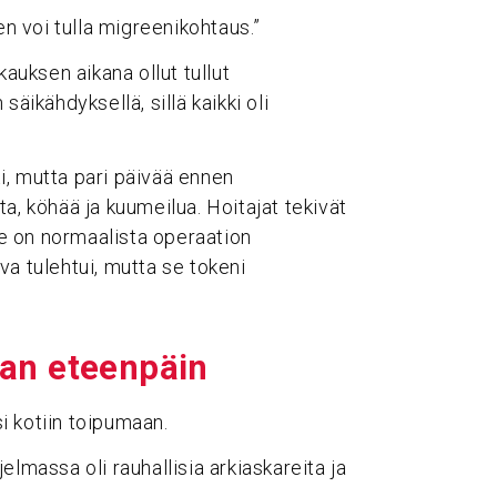
en voi tulla migreenikohtaus.”
kauksen aikana ollut tullut
 säikähdyksellä, sillä kaikki oli
i, mutta pari päivää ennen
a, köhää ja kuumeilua. Hoitajat tekivät
yse on normaalista operaation
va tulehtui, mutta se tokeni
an eteen­päin
i kotiin toipumaan.
lmassa oli rauhallisia arkiaskareita ja