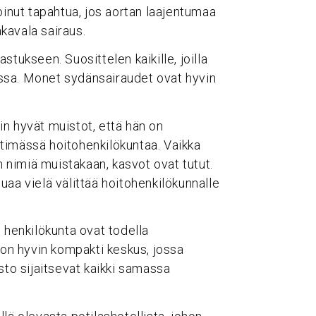
oinut tapahtua, jos aortan laajentumaa
akavala sairaus.
astukseen. Suosittelen kaikille, joilla
ssa. Monet sydänsairaudet ovat hyvin
iin hyvät muistot, että hän on
timässä hoitohenkilökuntaa. Vaikka
n nimiä muistakaan, kasvot ovat tutut.
uaa vielä välittää hoitohenkilökunnalle
 henkilökunta ovat todella
 on hyvin kompakti keskus, jossa
sto sijaitsevat kaikki samassa