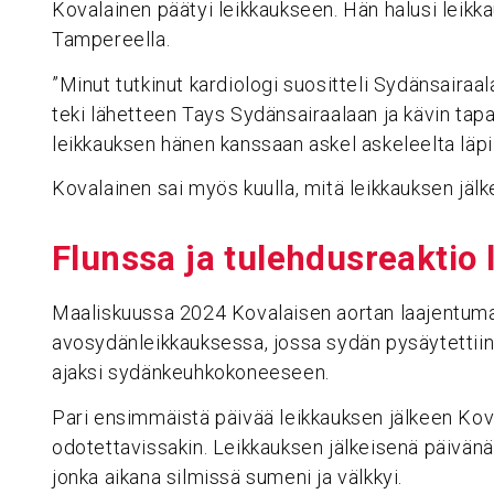
Kovalainen päätyi leikkaukseen. Hän halusi leik
Tampereella.
”Minut tutkinut kardiologi suositteli Sydänsairaala
teki lähetteen Tays Sydänsairaalaan ja kävin ta
leikkauksen hänen kanssaan askel askeleelta läpi.
Kovalainen sai myös kuulla, mitä leikkauksen jälk
Flunssa ja tuleh­dus­reaktio
Maaliskuussa 2024 Kovalaisen aortan laajentuma 
avosydänleikkauksessa, jossa sydän pysäytettiin 
ajaksi sydänkeuhkokoneeseen.
Pari ensimmäistä päivää leikkauksen jälkeen Koval
odotettavissakin. Leikkauksen jälkeisenä päivänä
jonka aikana silmissä sumeni ja välkkyi.