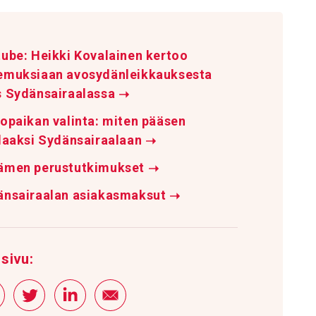
ube: Heikki Kovalainen kertoo
emuksiaan avosydänleikkauksesta
s Sydänsairaalassa
➝
opaikan valinta: miten pääsen
laaksi Sydänsairaalaan
➝
ämen perustutkimukset
➝
änsairaalan asiakasmaksut
➝
sivu: