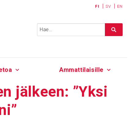
FI
SV
EN
Haku:
etoa
Ammattilaisille
en jälkeen: ”Yksi
ni”