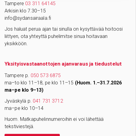
Tampere
03 311 64145
Arkisin klo 7.30–15
info@sydansairaala.fi
Jos haluat perua ajan tai sinulla on kysyttävää hoitoosi
liittyen, ota yhteyttä puhelimitse sinua hoitavaan
yksikköön.
Yksityisvastaanottojen ajanvaraus ja tiedustelut
Tampere p.
050 573 6875
ma–to klo 11–18, pe klo 11–15
(Huom. 1.–31.7.2026
ma–pe klo 9–13)
Jyväskylä p.
041 731 3712
ma–pe klo 10–14
Huom. Matkapuhelinnumeroihin ei voi lähettää
tekstiviestejä.