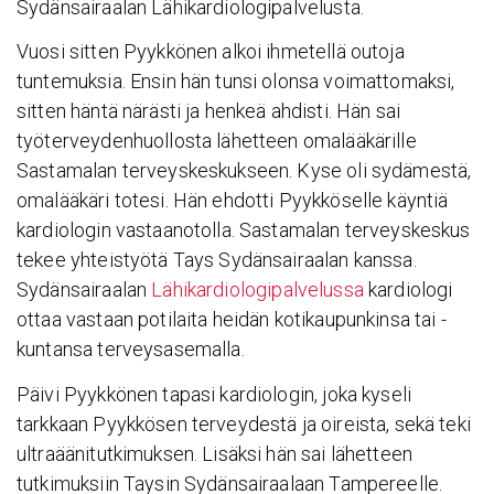
Sydänsairaalan Lähikardiologipalvelusta.
Vuosi sitten Pyykkönen alkoi ihmetellä outoja
tuntemuksia. Ensin hän tunsi olonsa voimattomaksi,
sitten häntä närästi ja henkeä ahdisti. Hän sai
työterveydenhuollosta lähetteen omalääkärille
Sastamalan terveyskeskukseen. Kyse oli sydämestä,
omalääkäri totesi. Hän ehdotti Pyykköselle käyntiä
kardiologin vastaanotolla. Sastamalan terveyskeskus
tekee yhteistyötä Tays Sydänsairaalan kanssa.
Sydänsairaalan
Lähikardiologipalvelussa
kardiologi
ottaa vastaan potilaita heidän kotikaupunkinsa tai -
kuntansa terveysasemalla.
Päivi Pyykkönen tapasi kardiologin, joka kyseli
tarkkaan Pyykkösen terveydestä ja oireista, sekä teki
ultraäänitutkimuksen. Lisäksi hän sai lähetteen
tutkimuksiin Taysin Sydänsairaalaan Tampereelle.