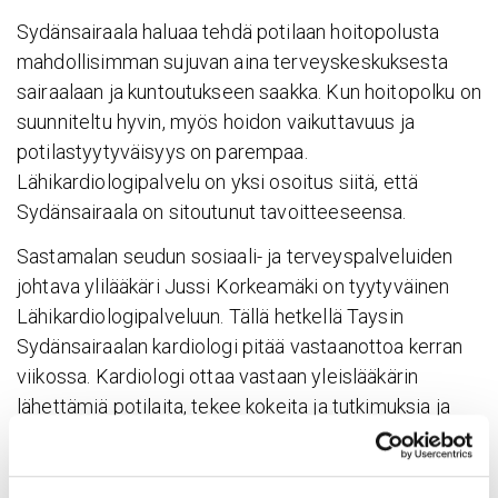
Sydänsairaala haluaa tehdä potilaan hoitopolusta
mahdollisimman sujuvan aina terveyskeskuksesta
sairaalaan ja kuntoutukseen saakka. Kun hoitopolku on
suunniteltu hyvin, myös hoidon vaikuttavuus ja
potilastyytyväisyys on parempaa.
Lähikardiologipalvelu on yksi osoitus siitä, että
Sydänsairaala on sitoutunut tavoitteeseensa.
Sastamalan seudun sosiaali- ja terveyspalveluiden
johtava ylilääkäri Jussi Korkeamäki on tyytyväinen
Lähikardiologipalveluun. Tällä hetkellä Taysin
Sydänsairaalan kardiologi pitää vastaanottoa kerran
viikossa. Kardiologi ottaa vastaan yleislääkärin
lähettämiä potilaita, tekee kokeita ja tutkimuksia ja
arvioi jatkohoidon tarpeen. Kardiologin vastaanotolle
pääsee myös hoitojen jälkeisille kontrollikäynneille.
Lisäksi kardiologi konsultoi terveyskeskusten