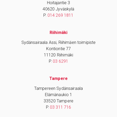
Hoitajantie 3
40620 Jyväskylä
P.
014 269 1811
Riihimäki
Sydänsairaala Assi, Riihimäen toimipiste
Kontiontie 77
11120 Riihimäki
P.
03 6291
Tampere
Tampereen Sydänsairaala
Elämänaukio 1
33520 Tampere
P.
03 311 716