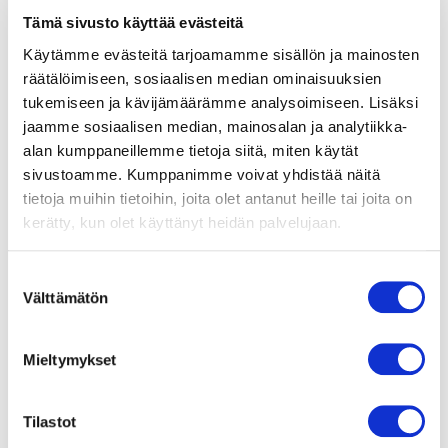
Tämä sivusto käyttää evästeitä
lääkäreitä sydänhoidossa, jolloin terveyskeskuksen
oma osaaminen paranee.
Käytämme evästeitä tarjoamamme sisällön ja mainosten
räätälöimiseen, sosiaalisen median ominaisuuksien
Palvelun taustalla on halu kohentaa potilaiden
tukemiseen ja kävijämäärämme analysoimiseen. Lisäksi
elämänlaatua sillä, että he pääsevät tarvittaessa
jaamme sosiaalisen median, mainosalan ja analytiikka-
hoitoon vähällä vaivalla, nopeasti ja lähellä kotiaan.
alan kumppaneillemme tietoja siitä, miten käytät
sivustoamme. Kumppanimme voivat yhdistää näitä
– Meidän tavoitteenamme on parantaa potilaiden
tietoja muihin tietoihin, joita olet antanut heille tai joita on
arjessa pärjäämistä. Yksi tapa on välttää turhia
kerätty, kun olet käyttänyt heidän palvelujaan.
tutkimuksia ja toimenpiteitä. Asiakkaamme säästävät
myös aikaa ja rahaa, kun saavat erikoissairaanhoitoa
Suostumuksen
lähipalveluna.
Välttämätön
valinta
Sastamalan lisäksi Lähikardiologipalvelu toimii
Mieltymykset
Hämeenlinnassa, Forssassa, Pirkkalassa, Ylöjärvellä
ja Nokialla.
Tilastot