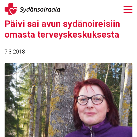
Siirry
sisältöön
Päivi sai avun sydä­noi­rei­siin
omasta terveys­kes­kuk­sesta
7.3.2018