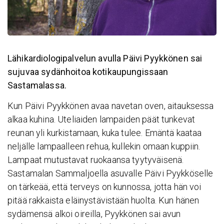
Lähikardiologipalvelun avulla Päivi Pyykkönen sai
sujuvaa sydänhoitoa kotikaupungissaan
Sastamalassa.
Kun Päivi Pyykkönen avaa navetan oven, aitauksessa
alkaa kuhina. Uteliaiden lampaiden päät tunkevat
reunan yli kurkistamaan, kuka tulee. Emäntä kaataa
neljälle lampaalleen rehua, kullekin omaan kuppiin.
Lampaat mutustavat ruokaansa tyytyväisenä.
Sastamalan Sammaljoella asuvalle Päivi Pyykköselle
on tärkeää, että terveys on kunnossa, jotta hän voi
pitää rakkaista eläinystävistään huolta. Kun hänen
sydämensä alkoi oireilla, Pyykkönen sai avun