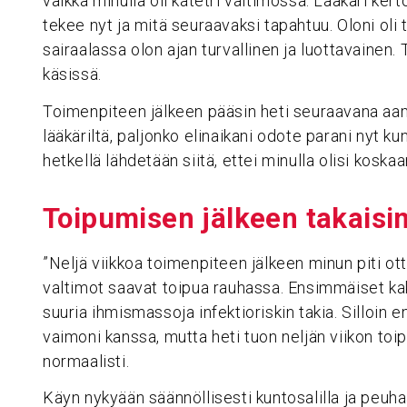
vaikka minulla oli katetri valtimossa. Lääkäri ker
tekee nyt ja mitä seuraavaksi tapahtuu. Oloni oli
sairaalassa olon ajan turvallinen ja luottavainen.
käsissä.
Toimenpiteen jälkeen pääsin heti seuraavana aam
lääkäriltä, paljonko elinaikani odote parani nyt ku
hetkellä lähdetään siitä, ettei minulla olisi koska
Toipu­misen jälkeen takaisi
”Neljä viikkoa toimenpiteen jälkeen minun piti ot
valtimot saavat toipua rauhassa. Ensimmäiset kaks
suuria ihmismassoja infektioriskin takia. Silloin e
vaimoni kanssa, mutta heti tuon neljän viikon toi
normaalisti.
Käyn nykyään säännöllisesti kuntosalilla ja peuha