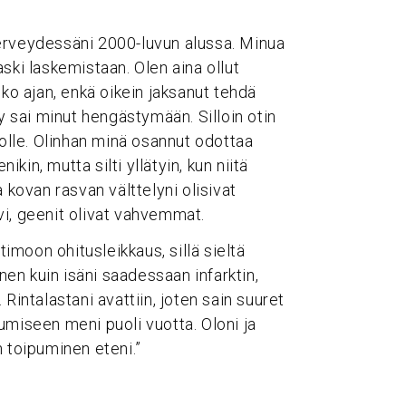
erveydessäni 2000-luvun alussa. Minua
laski laskemistaan. Olen aina ollut
oko ajan, enkä oikein jaksanut tehdä
ly sai minut hengästymään. Silloin otin
tolle. Olinhan minä osannut odottaa
in, mutta silti yllätyin, kun niitä
ja kovan rasvan välttelyni olisivat
vi, geenit olivat vahvemmat.
moon ohitusleikkaus, sillä sieltä
inen kuin isäni saadessaan infarktin,
. Rintalastani avattiin, joten sain suuret
umiseen meni puoli vuotta. Oloni ja
n toipuminen eteni.”