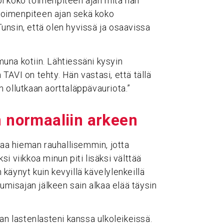
toi koko toimenpiteen ajan mitä hän
 toimenpiteen ajan sekä koko
 Tunsin, että olen hyvissä ja osaavissa
una kotiin. Lähtiessäni kysyin
n TAVI on tehty. Hän vastasi, että tällä
an ollutkaan aorttaläppävauriota.”
n normaa­liin arkeen
taa hieman rauhallisemmin, jotta
i viikkoa minun piti lisäksi välttää
n käynyt kuin kevyillä kävelylenkeillä
pumisajan jälkeen sain alkaa elää täysin
an lastenlasteni kanssa ulkoleikeissä.