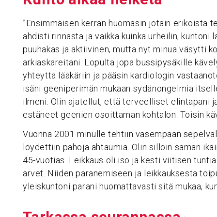
”Ensimmäisen kerran huomasin jotain erikoista t
ahdisti rinnasta ja vaikka kuinka urheilin, kuntoni 
puuhakas ja aktiivinen, mutta nyt minua väsytti k
arkiaskareitani. Lopulta jopa bussipysäkille käve
yhteyttä lääkäriin ja pääsin kardiologin vastaano
isäni geeniperimän mukaan sydänongelmia itsellenik
ilmeni. Olin ajatellut, että terveelliset elintapani 
estäneet geenien osoittaman kohtalon. Toisin kä
Vuonna 2001 minulle tehtiin vasempaan sepelvalti
löydettiin pahoja ahtaumia. Olin silloin saman ikä
45-vuotias. Leikkaus oli iso ja kesti viitisen tuntia
arvet. Niiden paranemiseen ja leikkauksesta toip
yleiskuntoni parani huomattavasti sitä mukaa, ku