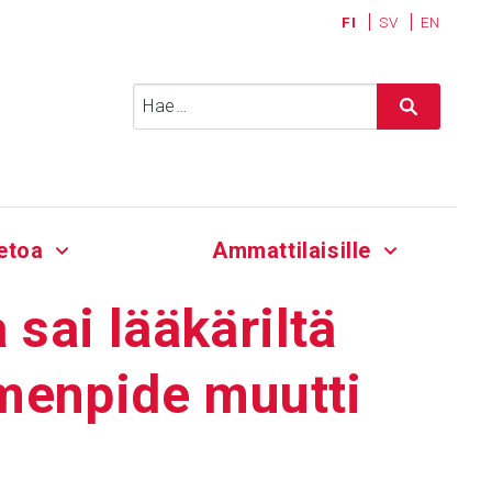
FI
SV
EN
Haku:
etoa
Ammattilaisille
 sai lääkä­riltä
imen­pide muutti