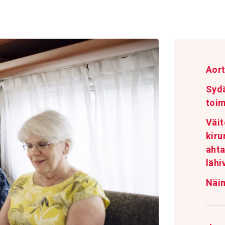
Aor
Sydä
toi
Väit
kiru
ahta
lähi
Näin