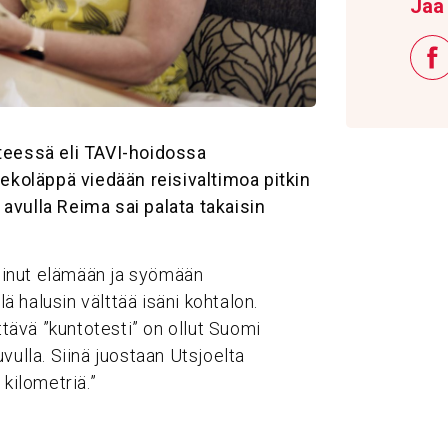
Jaa 
iteessä eli TAVI-hoidossa
tekoläppä viedään reisivaltimoa pitkin
avulla Reima sai palata takaisin
 minut elämään ja syömään
lä halusin välttää isäni kohtalon.
ttävä ”kuntotesti” on ollut Suomi
vulla. Siinä juostaan Utsjoelta
kilometriä.”