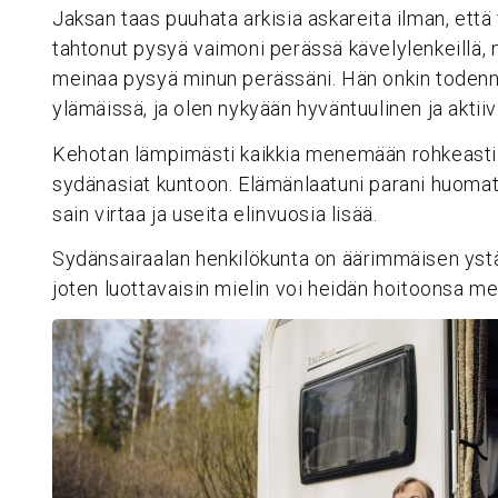
Jaksan taas puuhata arkisia askareita ilman, ett
tahtonut pysyä vaimoni perässä kävelylenkeillä, 
meinaa pysyä minun perässäni. Hän onkin todennu
ylämäissä, ja olen nykyään hyväntuulinen ja aktiiv
Kehotan lämpimästi kaikkia menemään rohkeasti 
sydänasiat kuntoon. Elämänlaatuni parani huomat
sain virtaa ja useita elinvuosia lisää.
Sydänsairaalan henkilökunta on äärimmäisen ystäv
joten luottavaisin mielin voi heidän hoitoonsa me