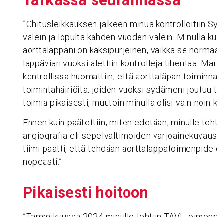
Tarkassa seuran­nassa
”Ohitusleikkauksen jälkeen minua kontrolloitiin 
välein ja lopulta kahden vuoden välein. Minulla 
aorttaläppäni on kaksipurjeinen, vaikka se norma
läppävian vuoksi alettiin kontrolleja tihentää. M
kontrollissa huomattiin, että aorttaläpän toiminn
toimintahäiriöitä, joiden vuoksi sydämeni joutuu 
toimia pikaisesti, muutoin minulla olisi vain noin k
Ennen kuin päätettiin, miten edetään, minulle teh
angiografia eli sepelvaltimoiden varjoainekuvaus
tiimi päätti, että tehdään aorttaläppätoimenpide e
nopeasti.”
Pikai­sesti hoitoon
”Tammikuussa 2024 minulle tehtiin TAVI-toimenpid