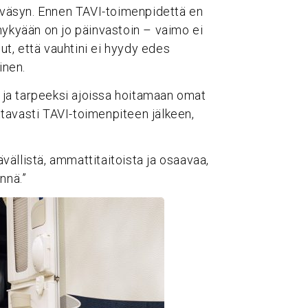
ä väsyn. Ennen TAVI-toimenpidettä en
nykyään on jo päinvastoin – vaimo ei
t, että vauhtini ei hyydy edes
inen.
ja tarpeeksi ajoissa hoitamaan omat
tavasti TAVI-toimenpiteen jälkeen,
ällistä, ammattitaitoista ja osaavaa,
nnä.”