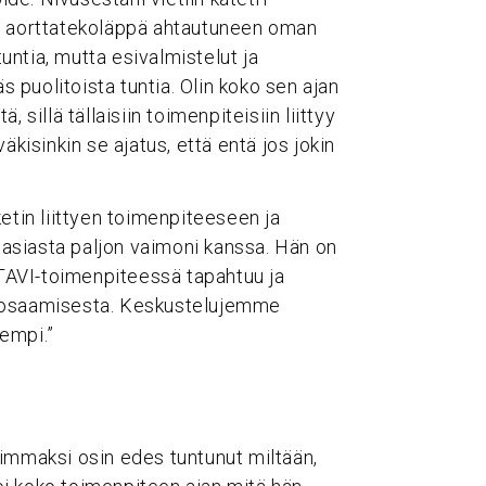
in aorttatekoläppä ahtautuneen oman
tuntia, mutta esivalmistelut ja
puolitoista tuntia. Olin koko sen ajan
 sillä tällaisiin toimenpiteisiin liittyy
äkisinkin se ajatus, että entä jos jokin
etin liittyen toimenpiteeseen ja
n asiasta paljon vaimoni kanssa. Hän on
ä TAVI-toimenpiteessä tapahtuu ja
a osaamisesta. Keskustelujemme
sempi.”
rimmaksi osin edes tuntunut miltään,