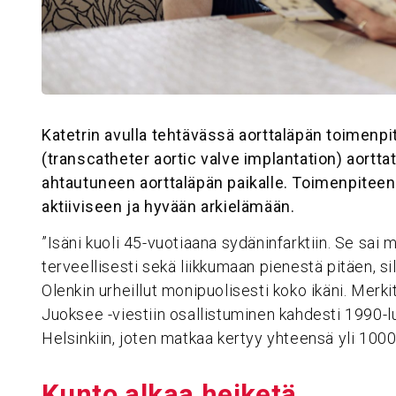
Katetrin avulla tehtävässä aorttaläpän toimenp
(transcatheter aortic valve implantation) aortta
ahtautuneen aorttaläpän paikalle. Toimenpiteen 
aktiiviseen ja hyvään arkielämään.
”Isäni kuoli 45-vuotiaana sydäninfarktiin. Se sai
terveellisesti sekä liikkumaan pienestä pitäen, sil
Olenkin urheillut monipuolisesti koko ikäni. Merki
Juoksee -viestiin osallistuminen kahdesti 1990-lu
Helsinkiin, joten matkaa kertyy yhteensä yli 1000 
Kunto alkaa heiketä