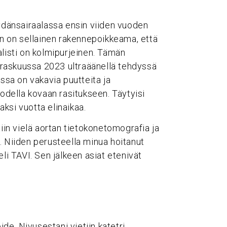
Sydänsairaalassa ensin viiden vuoden
kun on sellainen rakennepoikkeama, että
alisti on kolmipurjeinen. Tämän
arraskuussa 2023 ultraäänellä tehdyssä
assa on vakavia puutteita ja
todella kovaan rasitukseen. Täytyisi
aksi vuotta elinaikaa.
tiin vielä aortan tietokonetomografia ja
. Niiden perusteella minua hoitanut
li TAVI. Sen jälkeen asiat etenivät
e. Nivusestani vietiin katetri