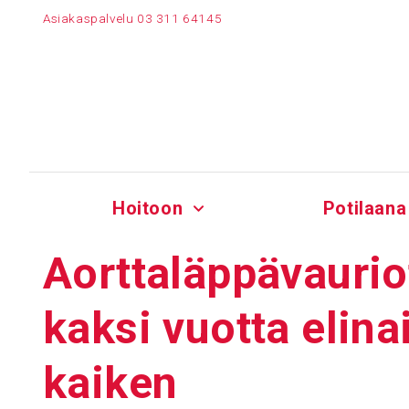
Siirry
Asiakaspalvelu
03 311 64145
sisältöön
Hoitoon
Potilaana
Aort­ta­läp­pä­vau­r
kaksi vuotta elin­
kaiken