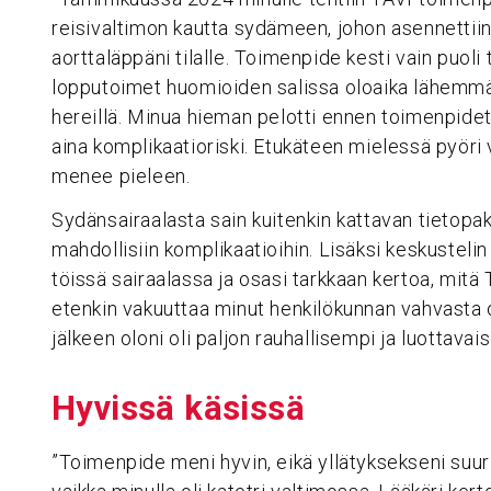
reisivaltimon kautta sydämeen, johon asennetti
aorttaläppäni tilalle. Toimenpide kesti vain puoli 
lopputoimet huomioiden salissa oloaika lähemmäs 
hereillä. Minua hieman pelotti ennen toimenpidettä,
aina komplikaatioriski. Etukäteen mielessä pyöri v
menee pieleen.
Sydänsairaalasta sain kuitenkin kattavan tietopak
mahdollisiin komplikaatioihin. Lisäksi keskusteli
töissä sairaalassa ja osasi tarkkaan kertoa, mit
etenkin vakuuttaa minut henkilökunnan vahvast
jälkeen oloni oli paljon rauhallisempi ja luottavai
Hyvissä käsissä
”Toimenpide meni hyvin, eikä yllätyksekseni suu