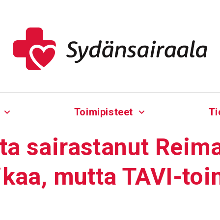
Toimipisteet
Ti
iota sairas­tanut Reima
aikaa, mutta TAVI-to