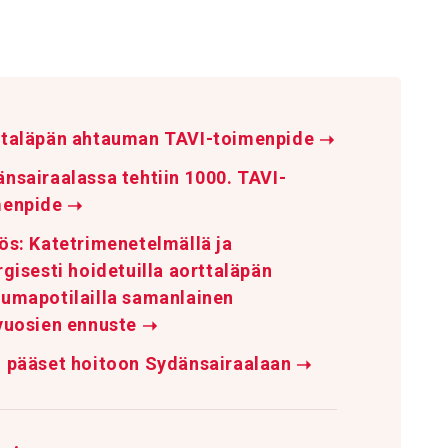
ttaläpän ahtauman TAVI-toimenpide
➝
nsairaalassa tehtiin 1000. TAVI-
menpide
➝
ös: Katetrimenetelmällä ja
rgisesti hoidetuilla aorttaläpän
umapotilailla samanlainen
vuosien ennuste
➝
 pääset hoitoon Sydänsairaalaan
➝