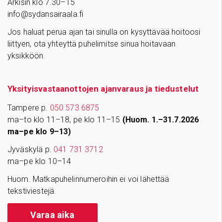
Arkisin klo 7.30–15
info@sydansairaala.fi
Jos haluat perua ajan tai sinulla on kysyttävää hoitoosi
liittyen, ota yhteyttä puhelimitse sinua hoitavaan
yksikköön.
Yksityisvastaanottojen ajanvaraus ja tiedustelut
Tampere p.
050 573 6875
ma–to klo 11–18, pe klo 11–15
(Huom. 1.–31.7.2026
ma–pe klo 9–13)
Jyväskylä p.
041 731 3712
ma–pe klo 10–14
Huom. Matkapuhelinnumeroihin ei voi lähettää
tekstiviestejä.
Varaa aika