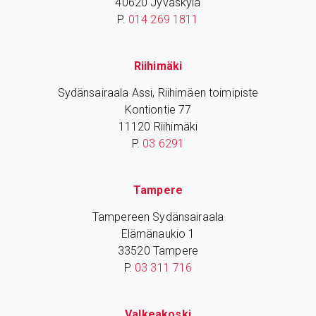
40620 Jyväskylä
P.
014 269 1811
Riihimäki
Sydänsairaala Assi, Riihimäen toimipiste
Kontiontie 77
11120 Riihimäki
P.
03 6291
Tampere
Tampereen Sydänsairaala
Elämänaukio 1
33520 Tampere
P.
03 311 716
Valkeakoski