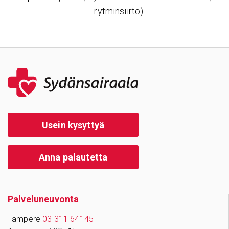
rytminsiirto).
Usein kysyttyä
Anna palautetta
Palve­lu­neu­vonta
Tampere
03 311 64145