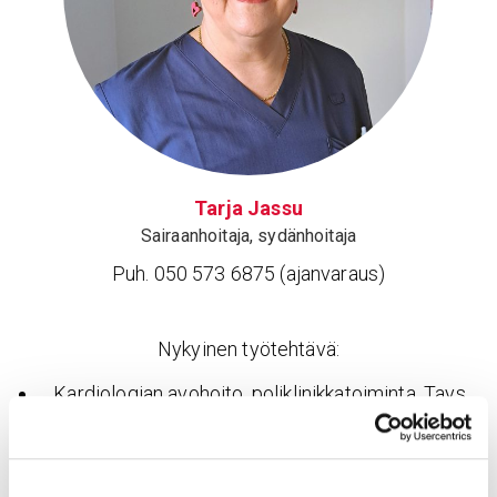
Tarja Jassu
Sairaanhoitaja, sydänhoitaja
Puh. 050 573 6875 (ajanvaraus)
Nykyinen työtehtävä:
Kardiologian avohoito, poliklinikkatoiminta, Tays
Sydänsairaala
Hoitajavastaanotto: mm. rytmihäiriöpotilaiden ja
sepelvaltimotautipotilaiden elämäntapaohjaus