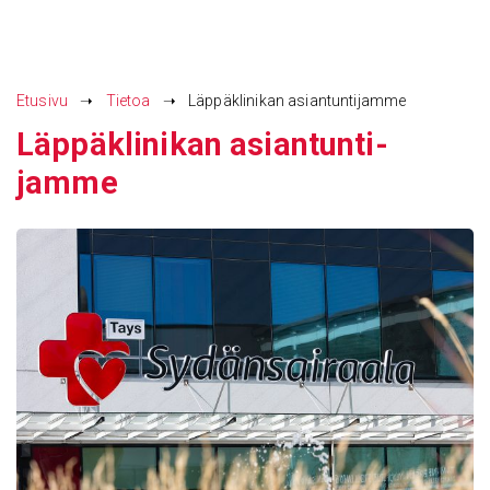
Siirry
sisältöön
Etusivu
➝
Tietoa
➝
Läppäklinikan asiantuntijamme
Läppäkli­nikan asian­tun­ti­
jamme