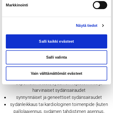
Markkinointi
Puh. 050 573 6875 (ajanvaraus)
Erikoisosaaminen:
Näytä tiedot
Fysioterapia sydänsairastuneelle
Salli kaikki evästeet
Sydämen suorituskyvyn ja liikkumiskyvyn sekä
hengitystoimintojen arviointi ja testaus sekä
Salli valinta
liikuntaohjaus ja -neuvonta mm. seuraavissa
tilanteissa:
Vain välttämättömät evästeet
eteisvärinä ja muut rytmihäiriöt
sepelvaltimotauti, sydämen vajaatoiminta ja
harvinaiset sydänsairaudet
synnynnäiset ja geneettiset sydänsairaudet
sydänleikkaus tai kardiologinen toimenpide (kuten
pallolaajennus, sydämen tahdistimen asennus,