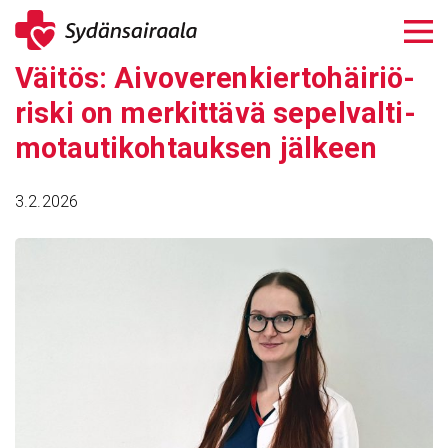
Siirry
sisältöön
Väitös: Aivo­ve­ren­kier­to­häi­riö­
riski on merkit­tävä sepel­val­ti­
mo­tau­ti­koh­tauksen jälkeen
3.2.2026