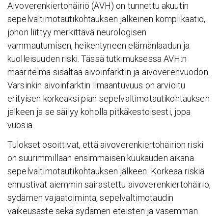
Aivoverenkiertohäiriö (AVH) on tunnettu akuutin
sepelvaltimotautikohtauksen jälkeinen komplikaatio,
johon liittyy merkittävä neurologisen
vammautumisen, heikentyneen elämänlaadun ja
kuolleisuuden riski. Tässä tutkimuksessa AVH:n
määritelmä sisältää aivoinfarktin ja aivoverenvuodon.
Varsinkin aivoinfarktin ilmaantuvuus on arvioitu
erityisen korkeaksi pian sepelvaltimotautikohtauksen
jälkeen ja se säilyy koholla pitkäkestoisesti, jopa
vuosia.
Tulokset osoittivat, että aivoverenkiertohäiriön riski
on suurimmillaan ensimmäisen kuukauden aikana
sepelvaltimotautikohtauksen jälkeen. Korkeaa riskiä
ennustivat aiemmin sairastettu aivoverenkiertohäiriö,
sydämen vajaatoiminta, sepelvaltimotaudin
vaikeusaste sekä sydämen eteisten ja vasemman