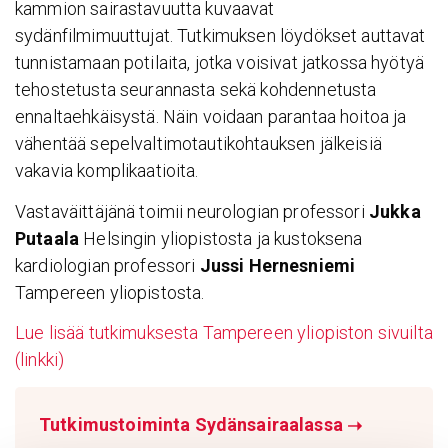
kammion sairastavuutta kuvaavat
sydänfilmimuuttujat. Tutkimuksen löydökset auttavat
tunnistamaan potilaita, jotka voisivat jatkossa hyötyä
tehostetusta seurannasta sekä kohdennetusta
ennaltaehkäisystä. Näin voidaan parantaa hoitoa ja
vähentää sepelvaltimotautikohtauksen jälkeisiä
vakavia komplikaatioita.
Vastaväittäjänä toimii neurologian professori
Jukka
Putaala
Helsingin yliopistosta ja kustoksena
kardiologian professori
Jussi Hernesniemi
Tampereen yliopistosta.
Lue lisää tutkimuksesta Tampereen yliopiston sivuilta
(linkki)
Tutkimustoiminta Sydänsairaalassa
➝