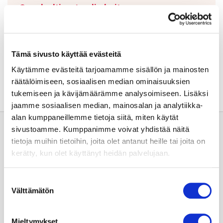
Sepelvaltimotaudin hoito
➝
Jaa sivu:
Tämä sivusto käyttää evästeitä
Käytämme evästeitä tarjoamamme sisällön ja mainosten
räätälöimiseen, sosiaalisen median ominaisuuksien
tukemiseen ja kävijämäärämme analysoimiseen. Lisäksi
jaamme sosiaalisen median, mainosalan ja analytiikka-
alan kumppaneillemme tietoja siitä, miten käytät
sivustoamme. Kumppanimme voivat yhdistää näitä
tietoja muihin tietoihin, joita olet antanut heille tai joita on
kerätty, kun olet käyttänyt heidän palvelujaan.
Suostumuksen
Usein kysyttyä
Välttämätön
valinta
Anna palautetta
Mieltymykset