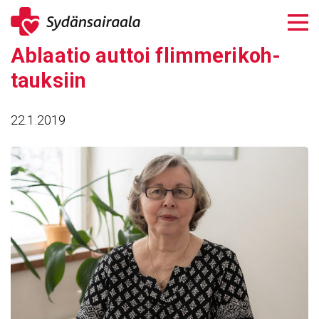
Siirry
sisältöön
Ablaatio auttoi flim­me­ri­koh­
tauk­siin
22.1.2019