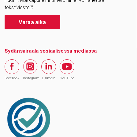
Huom. Matkapuhelinnumeroihin ei voi lähettää
tekstiviestejä.
Varaa aika
Sydänsairaala sosiaalisessa mediassa
Facebook
Instagram
LinkedIn
YouTube