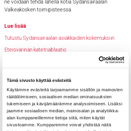
ne voidaan tehdä lähellä kotia Sydänsairaalan
Valkeakosken toimipisteessä.
Lue lisää
Tutustu Sydänsairaalan asiakkaiden kokemuksiin
Eteisvärinän katetriablaatio
Rytmihäiriöiden tutkimus ja hoito
Rytmihäiriöiden tutkimus ja hoito
➝
Tämä sivusto käyttää evästeitä
Käytämme evästeitä tarjoamamme sisällön ja mainosten
Sydämen rytmihäiriöt
➝
räätälöimiseen, sosiaalisen median ominaisuuksien
Sydämentykytys ja rytmihäiriöt
➝
tukemiseen ja kävijämäärämme analysoimiseen. Lisäksi
jaamme sosiaalisen median, mainosalan ja analytiikka-
Animaatio: eteisvärinän
alan kumppaneillemme tietoja siitä, miten käytät
katetriablaatiohoito
➝
sivustoamme. Kumppanimme voivat yhdistää näitä