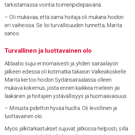
tarkistamassa vointia toimenpidepäivänä.
– Oli mukavaa, että sama hoitaja oli mukana hoidon
eri vaiheissa. Se loi turvallisuuden tunnetta, Marita
sanoo.
Turval­linen ja luot­ta­vainen olo
Ablaatio sujui erinomaisesti ja yhden sairaalayön
jälkeen edessä oli kotimatka takaisin Valkeakoskelle.
Marita kertoo hoidon Sydänsairaalassa olleen
mukava kokemus, josta ennen kaikkea mieleen jäi
lääkärien ja hoitajien ystävällisyys ja huomaavaisuus.
– Minusta pidettiin hyvää huolta. Oli levollinen ja
luottavainen olo.
Myös jälkitarkastukset sujuvat jatkossa helposti, sillä