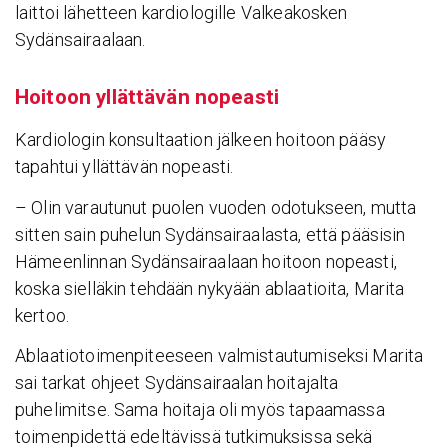
laittoi lähetteen kardiologille Valkeakosken
Sydänsairaalaan.
Hoitoon yllät­tävän nopeasti
Kardiologin konsultaation jälkeen hoitoon pääsy
tapahtui yllättävän nopeasti.
– Olin varautunut puolen vuoden odotukseen, mutta
sitten sain puhelun Sydänsairaalasta, että pääsisin
Hämeenlinnan Sydänsairaalaan hoitoon nopeasti,
koska sielläkin tehdään nykyään ablaatioita, Marita
kertoo.
Ablaatiotoimenpiteeseen valmistautumiseksi Marita
sai tarkat ohjeet Sydänsairaalan hoitajalta
puhelimitse. Sama hoitaja oli myös tapaamassa
toimenpidettä edeltävissä tutkimuksissa sekä