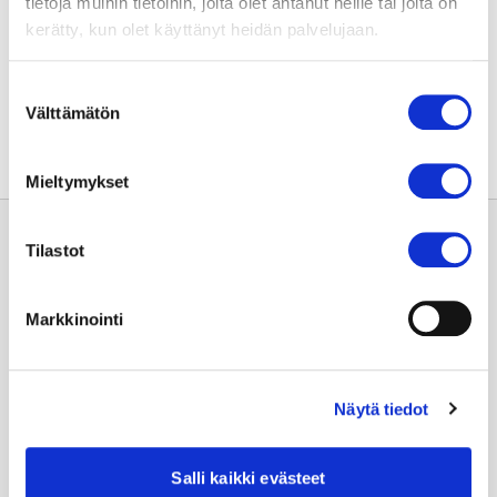
tietoja muihin tietoihin, joita olet antanut heille tai joita on
kerätty, kun olet käyttänyt heidän palvelujaan.
Jaa sivu:
Suostumuksen
Välttämätön
valinta
Mieltymykset
Tilastot
Markkinointi
Usein kysyttyä
Näytä tiedot
Anna palautetta
Salli kaikki evästeet