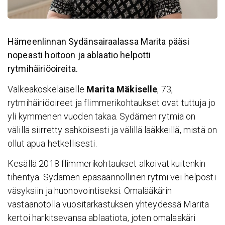
Hämeenlinnan Sydänsairaalassa Marita pääsi
nopeasti hoitoon ja ablaatio helpotti
rytmihäiriöoireita.
Valkeakoskelaiselle
Marita Mäkiselle
, 73,
rytmihäiriöoireet ja flimmerikohtaukset ovat tuttuja jo
yli kymmenen vuoden takaa. Sydämen rytmiä on
välillä siirretty sähköisesti ja välillä lääkkeillä, mistä on
ollut apua hetkellisesti.
Kesällä 2018 flimmerikohtaukset alkoivat kuitenkin
tihentyä. Sydämen epäsäännöllinen rytmi vei helposti
väsyksiin ja huonovointiseksi. Omalääkärin
vastaanotolla vuositarkastuksen yhteydessä Marita
kertoi harkitsevansa ablaatiota, joten omalääkäri