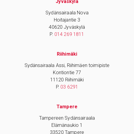
Jyväskylä
Sydänsairaala Nova
Hoitajantie 3
40620 Jyväskylä
P.
014 269 1811
Riihimäki
Sydänsairaala Assi, Riihimäen toimipiste
Kontiontie 77
11120 Riihimäki
P.
03 6291
Tampere
Tampereen Sydänsairaala
Elämänaukio 1
33520 Tampere