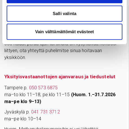
Palve­lu­neu­vonta
Salli valinta
Tampere
03 311 64145
Arkisin klo 7.30–15
Vain välttämättömät evästeet
info@sydansairaala.fi
Jos haluat perua ajan tai sinulla on kysyttävää hoitoosi
liittyen, ota yhteyttä puhelimitse sinua hoitavaan
yksikköön.
Yksityisvastaanottojen ajanvaraus ja tiedustelut
Tampere p.
050 573 6875
ma–to klo 11–18, pe klo 11–15
(Huom. 1.–31.7.2026
ma–pe klo 9–13)
Jyväskylä p.
041 731 3712
ma–pe klo 10–14