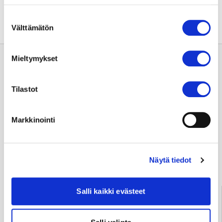
Suostumuksen
Välttämätön
valinta
Mieltymykset
Tilastot
Usein kysyttyä
Markkinointi
Anna palautetta
Näytä tiedot
Palve­lu­neu­vonta
Salli kaikki evästeet
Tampere
03 311 64145