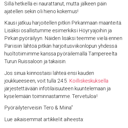
Sillä hetkellä ei naurattanut, mutta jälkeen päin
ajatellen sekin oli hieno kokemus!
Kausi jatkuu harjoitellen pitkin Pirkanmaan maanteitä.
Lisäksi osallistumme esimerkiksi Höyryajoihin ja
Pirkan pyöräilyyn. Näiden lisäksi teemme vielä ennen
Pariisiin lähtöä pitkän harjoitusviikonlopun yhdessä
huoltotiimimme kanssa pyöräilemällä Tampereelta
Turun Ruissaloon ja takaisin.
Jos sinua kiinnostaisi lähteä ensi kauden
joukkueeseen, voit tulla 24.5.
Koilliskeskuksella
järjestettävään infotilaisuuteen kuuntelemaan ja
kyselemään toiminnastamme. Tervetuloa!
Pyöräilyterveisin Tero & Miina”
Lue aikaisemmat artikkelit aiheesta: