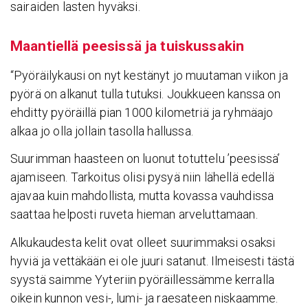
sairaiden lasten hyväksi.
Maan­tiellä peesissä ja tuis­kus­sakin
“Pyöräilykausi on nyt kestänyt jo muutaman viikon ja
pyörä on alkanut tulla tutuksi. Joukkueen kanssa on
ehditty pyöräillä pian 1000 kilometriä ja ryhmäajo
alkaa jo olla jollain tasolla hallussa.
Suurimman haasteen on luonut totuttelu ’peesissä’
ajamiseen. Tarkoitus olisi pysyä niin lähellä edellä
ajavaa kuin mahdollista, mutta kovassa vauhdissa
saattaa helposti ruveta hieman arveluttamaan.
Alkukaudesta kelit ovat olleet suurimmaksi osaksi
hyviä ja vettäkään ei ole juuri satanut. Ilmeisesti tästä
syystä saimme Yyteriin pyöräillessämme kerralla
oikein kunnon vesi-, lumi- ja raesateen niskaamme.