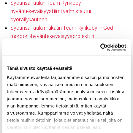
Sydänsairaalan Team Rynkeby -
hyväntekeväisyystiimi valmistautuu
pyöräilykauteen
Sydän­sai­raala mukaan Team Rynkeby – God
morgon -hyvän­te­ke­väi­syys­pro­jek­tiin
Sydänsairaalan sydänteho-osaston Miina Kaivola ja
Tero Koivula pääsivät kauden 2018–2019 Team
Rynkeby – God Morgon -joukkueeseen. Team
Tämä sivusto käyttää evästeitä
Rynkeby – God Morgon on eurooppalainen
Käytämme evästeitä tarjoamamme sisällön ja mainosten
hyväntekeväisyysprojekti, jossa pyöräilyjoukkueet
räätälöimiseen, sosiaalisen median ominaisuuksien
pyöräilevät joka vuosi Pariisiin ja keräävät rahaa
tukemiseen ja kävijämäärämme analysoimiseen. Lisäksi
vakavasti sairaiden lasten ja heidän perheidensä
jaamme sosiaalisen median, mainosalan ja analytiikka-
hyväksi.
Lue lisää Team Rynkebyn sivuilta
alan kumppaneillemme tietoja siitä, miten käytät
sivustoamme. Kumppanimme voivat yhdistää näitä
tietoja muihin tietoihin, joita olet antanut heille tai joita on
Jaa sivu:
kerätty, kun olet käyttänyt heidän palvelujaan.