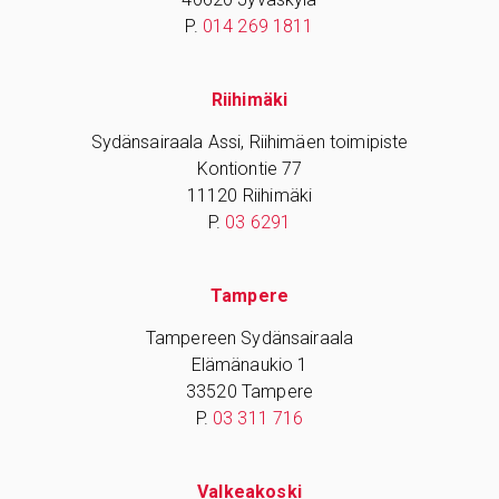
P.
014 269 1811
Riihimäki
Sydänsairaala Assi, Riihimäen toimipiste
Kontiontie 77
11120 Riihimäki
P.
03 6291
Tampere
Tampereen Sydänsairaala
Elämänaukio 1
33520 Tampere
P.
03 311 716
Valkeakoski