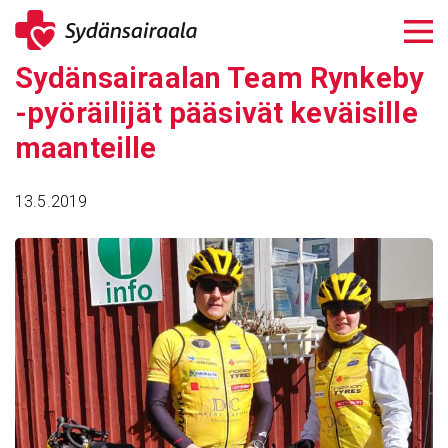
Siirry
sisältöön
Sydän­sai­raalan Team Rynkeby
-pyöräi­lijät pääsivät keväi­sille
maan­teille
13.5.2019