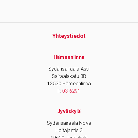
Yhteys­tiedot
Hämeenlinna
Sydänsairaala Assi
Sairaalakatu 3B
13530 Hämeenlinna
P.
03 6291
Jyväskylä
Sydänsairaala Nova
Hoitajantie 3
40620 Jyväskylä