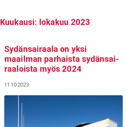
Siirry
sisältöön
Kuukausi:
lokakuu 2023
Sydän­sai­raala on yksi
maailman parhaista sydän­sai­
raa­loista myös 2024
11.10.2023