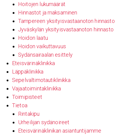
Hoitojen lukumäärät
Hinnastot ja maksaminen
Tampereen yksityisvastaanoton hinnasto
Jyväskylän yksityisvastaanoton hinnasto
Hoidon laatu
Hoidon vaikuttavuus
Sydänsairaalan esittely
Eteisvärinäklinikka
Läppäklinikka
Sepelvaltimotautiklinikka
Vajaatoimintaklinikka
Toimipisteet
Tietoa
Rintakipu
Urheilijan sydänoireet
Eteisvärinäklinikan asiantuntijamme