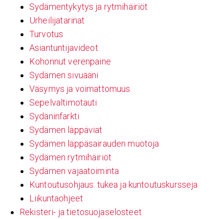
Sydämentykytys ja rytmihäiriöt
Urheilijatarinat
Turvotus
Asiantuntijavideot
Kohonnut verenpaine
Sydämen sivuääni
Väsymys ja voimattomuus
Sepelvaltimotauti
Sydäninfarkti
Sydämen läppäviat
Sydämen läppäsairauden muotoja
Sydämen rytmihäiriöt
Sydämen vajaatoiminta
Kuntoutusohjaus: tukea ja kuntoutuskursseja
Liikuntaohjeet
Rekisteri- ja tietosuojaselosteet