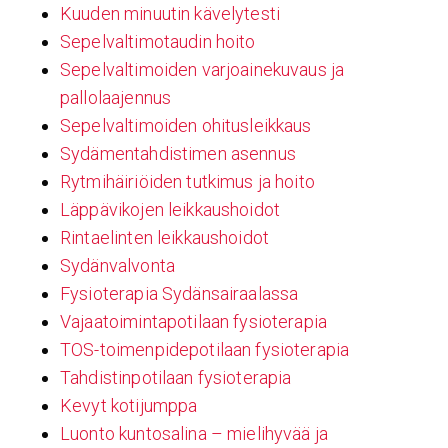
Kuuden minuutin kävelytesti
Sepelvaltimotaudin hoito
Sepelvaltimoiden varjoainekuvaus ja
pallolaajennus
Sepelvaltimoiden ohitusleikkaus
Sydämentahdistimen asennus
Rytmihäiriöiden tutkimus ja hoito
Läppävikojen leikkaushoidot
Rintaelinten leikkaushoidot
Sydänvalvonta
Fysioterapia Sydänsairaalassa
Vajaatoimintapotilaan fysioterapia
TOS-toimenpidepotilaan fysioterapia
Tahdistinpotilaan fysioterapia
Kevyt kotijumppa
Luonto kuntosalina – mielihyvää ja