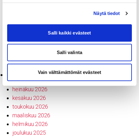
Tutkimus- ja opetustoiminta
Sydänsairaala työpaikkana
Näytä tiedot
Hankinnat
Sydänsairaalan vastuuhenkilöt
Salli kaikki evästeet
Hallituksen jäsenet
Avoimet työpaikat
Salli valinta
SK Hankintapalvelut
Ajankohtaista
Vain välttämättömät evästeet
Arkistot
heinäkuu 2026
kesäkuu 2026
toukokuu 2026
maaliskuu 2026
helmikuu 2026
joulukuu 2025