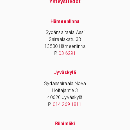
Yhteys­tiedot
Hämeenlinna
Sydänsairaala Assi
Sairaalakatu 3B
13530 Hämeenlinna
P.
03 6291
Jyväskylä
Sydänsairaala Nova
Hoitajantie 3
40620 Jyväskylä
P.
014 269 1811
Riihimäki