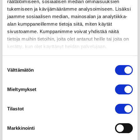
räätälöimiseen, sosiaalisen median ominaisuuksien
Aiemmat julkaisut
tukemiseen ja kävijämäärämme analysoimiseen. Lisäksi
Sydän- ja rintaelinkirurgian läheteohjeet
jaamme sosiaalisen median, mainosalan ja analytiikka-
Päivystyspalvelu
alan kumppaneillemme tietoja siitä, miten käytät
Hinnastot
sivustoamme. Kumppanimme voivat yhdistää näitä
Konsultaatiopalvelut
tietoja muihin tietoihin, joita olet antanut heille tai joita on
kerätty, kun olet käyttänyt heidän palvelujaan.
Lähikardiologipalvelu
Etäkonsultaatiopalvelut eteisvärinän
Suostumuksen
diagnosoinnissa
Välttämätön
valinta
Rakenteellisten sydänsairauksien moderni hoito
Eteisvärinän katetriablaatiohoidot Tays
Mieltymykset
Sydänsairaalassa
Uusi hoitomuoto vastaa eteisvärinäepidemiaan
Yhteiskunnallinen vaikuttavuus
Tilastot
Laadunhallinta Sydänsairaalassa
Vastuullisuus
Markkinointi
Ympäristövastuu