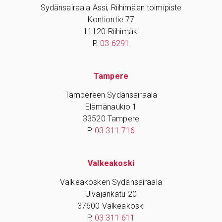
Sydänsairaala Assi, Riihimäen toimipiste
Kontiontie 77
11120 Riihimäki
P.
03 6291
Tampere
Tampereen Sydänsairaala
Elämänaukio 1
33520 Tampere
P.
03 311 716
Valkeakoski
Valkeakosken Sydänsairaala
Ulvajankatu 20
37600 Valkeakoski
P.
03 311 611