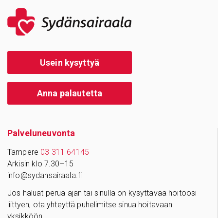
Usein kysyttyä
Anna palautetta
Palve­lu­neu­vonta
Tampere
03 311 64145
Arkisin klo 7.30–15
info@sydansairaala.fi
Jos haluat perua ajan tai sinulla on kysyttävää hoitoosi
liittyen, ota yhteyttä puhelimitse sinua hoitavaan
yksikköön.