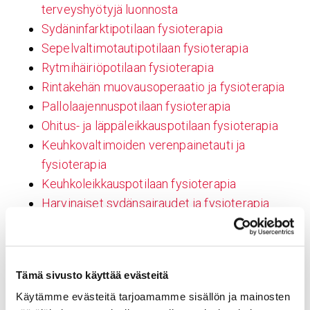
terveyshyötyjä luonnosta
Sydäninfarktipotilaan fysioterapia
Sepelvaltimotautipotilaan fysioterapia
Rytmihäiriöpotilaan fysioterapia
Rintakehän muovausoperaatio ja fysioterapia
Pallolaajennuspotilaan fysioterapia
Ohitus- ja läppäleikkauspotilaan fysioterapia
Keuhkovaltimoiden verenpainetauti ja
fysioterapia
Keuhkoleikkauspotilaan fysioterapia
Harvinaiset sydänsairaudet ja fysioterapia
Ilmarintapotilaan fysioterapia
Aortan korjausleikkauspotilaan fysioterapia
Kuntoutuskurssit
Tämä sivusto käyttää evästeitä
Ammattilaisille
Käytämme evästeitä tarjoamamme sisällön ja mainosten
Kardiologian läheteohjeet