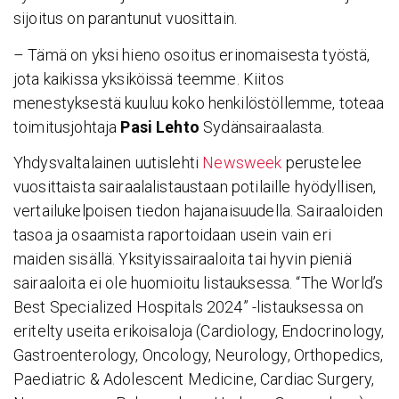
sijoitus on parantunut vuosittain.
– Tämä on yksi hieno osoitus erinomaisesta työstä,
jota kaikissa yksiköissä teemme. Kiitos
menestyksestä kuuluu koko henkilöstöllemme, toteaa
toimitusjohtaja
Pasi Lehto
Sydänsairaalasta.
Yhdysvaltalainen uutislehti
Newsweek
perustelee
vuosittaista sairaalalistaustaan potilaille hyödyllisen,
vertailukelpoisen tiedon hajanaisuudella. Sairaaloiden
tasoa ja osaamista raportoidaan usein vain eri
maiden sisällä. Yksityissairaaloita tai hyvin pieniä
sairaaloita ei ole huomioitu listauksessa. “The World’s
Best Specialized Hospitals 2024” -listauksessa on
eritelty useita erikoisaloja (Cardiology, Endocrinology,
Gastroenterology, Oncology, Neurology, Orthopedics,
Paediatric & Adolescent Medicine, Cardiac Surgery,