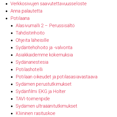
Verkkosivujen saavutettavuusseloste
Anna palautetta
Potilaana
Alasivumalli 2 – Perussisältö
Tahdistinhoito
Ohjeita läheisille
Sydäntehohoito ja -valvonta
Asiakkaidemme kokemuksia
Sydänanestesia
Potilashotelli
Potilaan oikeudet ja potilasasiavastaava
Sydämen perustutkimukset
Sydänfilmi EKG ja Holter
TAVI-toimenpide
Sydämen ultraäänitutkimukset
Kliininen rasituskoe