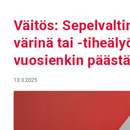
Väitös: Sepel­val­t
vä­rinä tai -tiheä­ly
vuosienkin pääst
13.3.2025