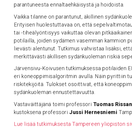
parantuneesta ennaltaehkäisystä ja hoidoista.
Vaikka tilanne on parantunut, äkillinen sydänkuol
Erityisen huolestuttavaa on, että sepelvaltimot
tai -tiheälyöntisyys vaikuttaa olevan pitkäaikainen
potilailla, joiden sydämen vasemman kammion p
lievästi alentunut. Tutkimus vahvistaa lisäksi, että
merkittävästi äkillisen sydänkuoleman riskiä sepel
Järvensivu-Koivusen tutkimuksessa potilaiden E
eri koneoppimisalgoritmin avulla. Näin pyrittiin
riskitekijöitä. Tulokset osoittivat, että koneoppi
sydänkuoleman ennustettavuutta.
Vastaväittäjänä toimi professori
Tuomas Rissa
kustoksena professori
Jussi Hernesniemi
Tampe
Lue lisää tutkimuksesta Tampereen yliopiston sivu