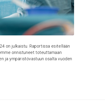
4 on julkaistu. Raportissa esitellään
olemme onnistuneet toteuttamaan
sen ja ympäristövastuun osalta vuoden