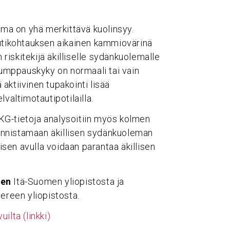
ema on yhä merkittävä kuolinsyy.
autikohtauksen aikainen kammiovärinä
 riskitekijä äkilliselle sydänkuolemalle
umppauskyky on normaali tai vain
 aktiivinen tupakointi lisää
valtimotautipotilailla.
KG-tietoja analysoitiin myös kolmen
 tunnistamaan äkillisen sydänkuoleman
misen avulla voidaan parantaa äkillisen
nen
Itä-Suomen yliopistosta ja
reen yliopistosta.
ilta (linkki)