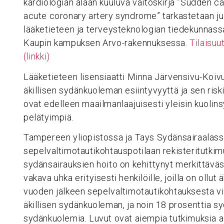
kardiologian alaan kuuluva väitöskirja ”Sudden ca
acute coronary artery syndrome” tarkastetaan ju
lääketieteen ja terveysteknologian tiedekunnassa
Kaupin kampuksen Arvo-rakennuksessa.
Tilaisuu
(linkki)
Lääketieteen lisensiaatti Minna Järvensivu-Koiv
äkillisen sydänkuoleman esiintyvyyttä ja sen riski
ovat edelleen maailmanlaajuisesti yleisin kuolins
pelätyimpiä.
Tampereen yliopistossa ja Tays Sydänsairaalassa 
sepelvaltimotautikohtauspotilaan rekisteritutkimu
sydänsairauksien hoito on kehittynyt merkittäväs
vakava uhka erityisesti henkilöille, joilla on ollut
vuoden jälkeen sepelvaltimotautikohtauksesta viis
äkillisen sydänkuoleman, ja noin 18 prosenttia syd
sydänkuolemia. Luvut ovat aiempia tutkimuksia a