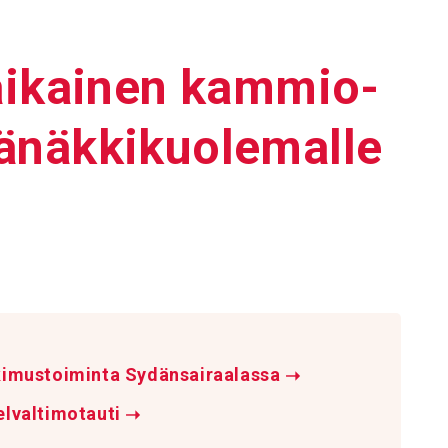
en aikainen kammio­
ä­näk­ki­kuo­le­malle
kimustoiminta Sydänsairaalassa
➝
elvaltimotauti
➝