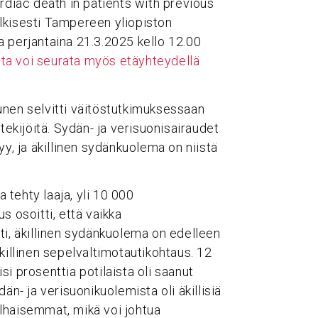
rdiac death in patients with previous
lkisesti Tampereen yliopiston
 perjantaina 21.3.2025 kello 12.00
tta voi seurata myös etäyhteydellä
unen selvitti väitöstutkimuksessaan
tekijöitä. Sydän- ja verisuonisairaudet
yy, ja äkillinen sydänkuolema on niistä
tehty laaja, yli 10 000
s osoitti, että vaikka
ti, äkillinen sydänkuolema on edelleen
 äkillinen sepelvaltimotautikohtaus. 12
i prosenttia potilaista oli saanut
än- ja verisuonikuolemista oli äkillisiä
lhaisemmat, mikä voi johtua