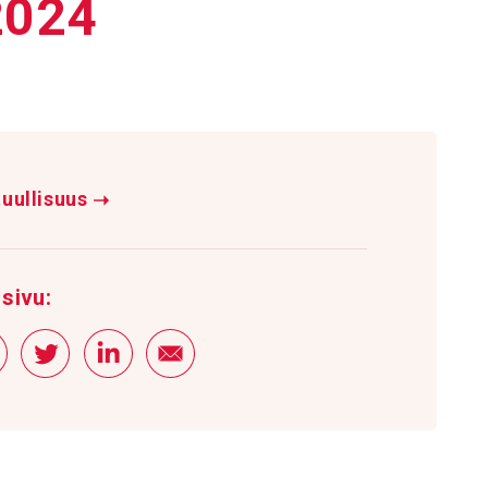
 2024
uullisuus
➝
sivu: