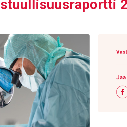
tuul­li­suus­ra­portti
Vast
Jaa 