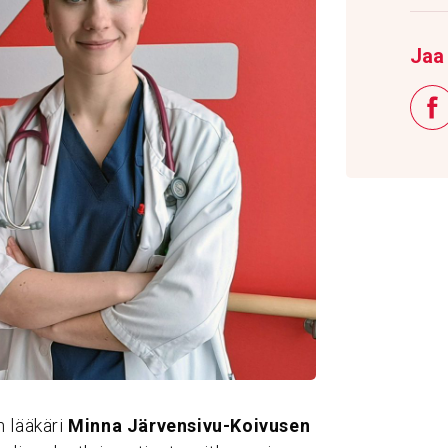
Jaa 
n lääkäri
Minna Järvensivu-Koivusen