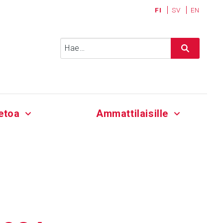
FI
SV
EN
Haku:
etoa
Ammattilaisille