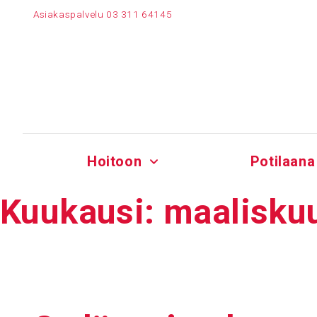
Siirry
Asiakaspalvelu
03 311 64145
sisältöön
Hoitoon
Potilaana
Kuukausi:
maalisku