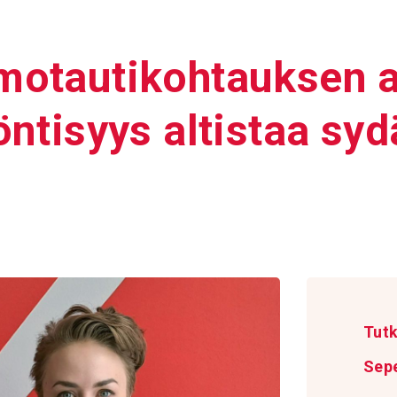
i­mo­tau­ti­koh­tauks
ön­ti­syys altistaa syd
ä
Tut
Sep