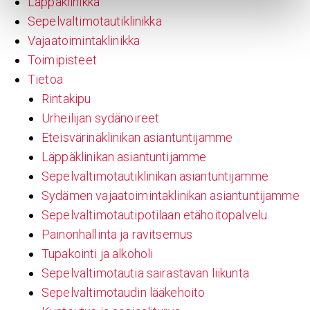
Läppäklinikka
Sepelvaltimotautiklinikka
Vajaatoimintaklinikka
Toimipisteet
Tietoa
Rintakipu
Urheilijan sydänoireet
Eteisvärinäklinikan asiantuntijamme
Läppäklinikan asiantuntijamme
Sepelvaltimotautiklinikan asiantuntijamme
Sydämen vajaatoimintaklinikan asiantuntijamme
Sepelvaltimotautipotilaan etähoitopalvelu
Painonhallinta ja ravitsemus
Tupakointi ja alkoholi
Sepelvaltimotautia sairastavan liikunta
Sepelvaltimotaudin lääkehoito