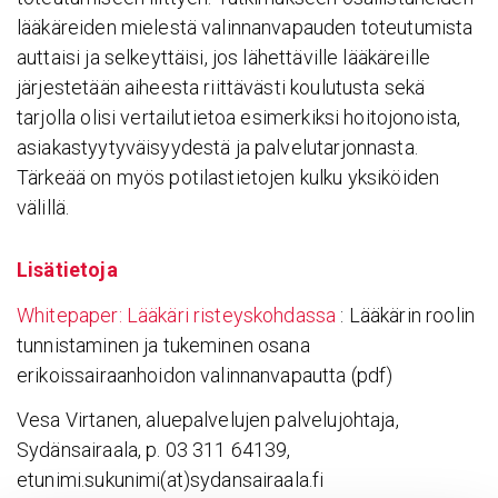
lääkäreiden mielestä valinnanvapauden toteutumista
auttaisi ja selkeyttäisi, jos lähettäville lääkäreille
järjestetään aiheesta riittävästi koulutusta sekä
tarjolla olisi vertailutietoa esimerkiksi hoitojonoista,
asiakastyytyväisyydestä ja palvelutarjonnasta.
Tärkeää on myös potilastietojen kulku yksiköiden
välillä.
Lisä­tie­toja
Whitepaper: Lääkäri risteyskohdassa
: Lääkärin roolin
tunnistaminen ja tukeminen osana
erikoissairaanhoidon valinnanvapautta (pdf)
Vesa Virtanen, aluepalvelujen palvelujohtaja,
Sydänsairaala, p. 03 311 64139,
etunimi.sukunimi(at)sydansairaala.fi