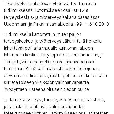
Tekonivelsairaala Coxan yhdessä teettämässä
tutkimuksessa. Tutkimukseen osallistui 288
terveyskeskus- ja työterveyslääkäriä pääasiassa
Uudenmaan ja Pirkanmaan alueella 19.9.—16.10.2018.
Tutkimuksella kartoitettiin, miten paljon
terveyskeskus- ja työterveyslääkärit tällä hetkellä
lähettävät potilaita muualle kuin oman alueen
lähimpään keskus- tai yliopistolliseen sairaalaan, ja
kuinka hyvin tämänhetkinen valinnanvapauslaki
tunnetaan. Yli 60 % lääkäreistä kokee hoitojonon
olevan usein liian pitkä, mutta potilasta ei kuitenkaan
siirretä toiseen yksikköön valinnanvapautta
hyödyntäen. Esteenä oli usein tiedon puute.
Tutkimuksessa kysyttiin myös käytännön haasteita,
joita lääkärit kohtaavat valinnanvapauden
toteutumiseen liittyen. Tutkimukseen osallistuneiden