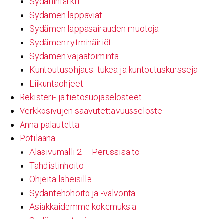
Sydäninfarkti
Sydämen läppäviat
Sydämen läppäsairauden muotoja
Sydämen rytmihäiriöt
Sydämen vajaatoiminta
Kuntoutusohjaus: tukea ja kuntoutuskursseja
Liikuntaohjeet
Rekisteri- ja tietosuojaselosteet
Verkkosivujen saavutettavuusseloste
Anna palautetta
Potilaana
Alasivumalli 2 – Perussisältö
Tahdistinhoito
Ohjeita läheisille
Sydäntehohoito ja -valvonta
Asiakkaidemme kokemuksia