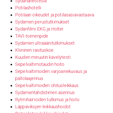
Sydänanestesia
Potilashotelli
Potilaan oikeudet ja potilasasiavastaava
Sydämen perustutkimukset
Sydänfilmi EKG ja Holter
TAVI-toimenpide
Sydämen ultraäänitutkimukset
Kliininen rasituskoe
Kuuden minuutin kävelytesti
Sepelvaltimotaudin hoito
Sepelvaltimoiden varjoainekuvaus ja
pallolaajennus
Sepelvaltimoiden ohitusleikkaus
Sydämentahdistimen asennus
Rytmihäiriöiden tutkimus ja hoito
Läppävikojen leikkaushoidot