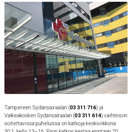
Tampereen Sydänsairaalan (
03 311 716
) ja
Valkeakosken Sydänsairaalan (
03 311 614
) vaihteisiin
soitettavissa puheluissa on katkoja keskiviikkona
30.1. kello 13–16. Pisin katkos kestää enintään 20