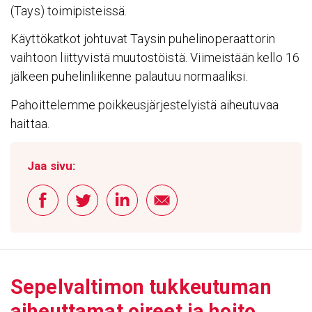
(Tays) toimipisteissä.
Käyttökatkot johtuvat Taysin puhelinoperaattorin
vaihtoon liittyvistä muutostöistä. Viimeistään kello 16
jälkeen puhelinliikenne palautuu normaaliksi.
Pahoittelemme poikkeusjärjestelyistä aiheutuvaa
haittaa.
Jaa sivu:
Sepel­val­timon tukkeu­tuman
aiheut­tamat oireet ja hoito