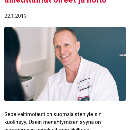
22.1.2019
Sepelvaltimotauti on suomalaisten yleisin
kuolinsyy. Usein menehtymisen syynä on
nimenomaan sepelvaltimon äkillinen