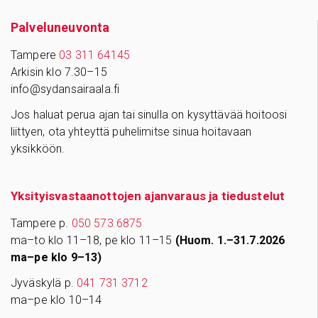
Palve­lu­neu­vonta
Tampere
03 311 64145
Arkisin klo 7.30–15
info@sydansairaala.fi
Jos haluat perua ajan tai sinulla on kysyttävää hoitoosi
liittyen, ota yhteyttä puhelimitse sinua hoitavaan
yksikköön.
Yksityisvastaanottojen ajanvaraus ja tiedustelut
Tampere p.
050 573 6875
ma–to klo 11–18, pe klo 11–15
(Huom. 1.–31.7.2026
ma–pe klo 9–13)
Jyväskylä p.
041 731 3712
ma–pe klo 10–14