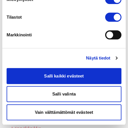
Hoitoon
Asiakasmaksut
Asiakastyytyväisyys
Tilastot
Näin pääset hoitoon Sydänsairaalaan
Sydänsairaalan yksityisvastaanotot
Markkinointi
Etävastaanotto yksityisvastaanotolla
Hoitoon pääsyn ajat
Sydänsairaalan tarina
Näytä tiedot
Hoitojen lukumäärät
Hinnastot ja maksaminen
Salli kaikki evästeet
Tampereen yksityisvastaanoton hinnasto
Jyväskylän yksityisvastaanoton hinnasto
Salli valinta
Hoidon laatu
Hoidon vaikuttavuus
Vain välttämättömät evästeet
Sydänsairaalan esittely
Eteisvärinäklinikka