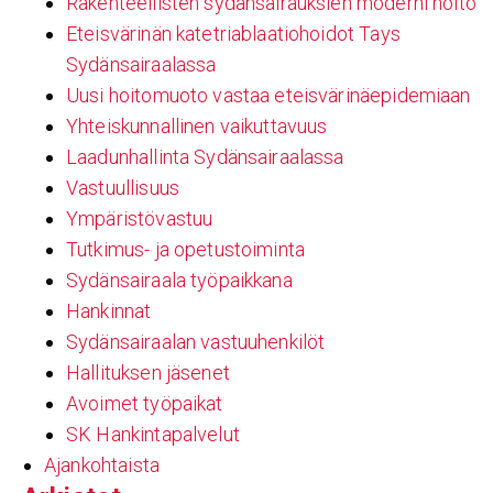
Rakenteellisten sydänsairauksien moderni hoito
Eteisvärinän katetriablaatiohoidot Tays
Sydänsairaalassa
Uusi hoitomuoto vastaa eteisvärinäepidemiaan
Yhteiskunnallinen vaikuttavuus
Laadunhallinta Sydänsairaalassa
Vastuullisuus
Ympäristövastuu
Tutkimus- ja opetustoiminta
Sydänsairaala työpaikkana
Hankinnat
Sydänsairaalan vastuuhenkilöt
Hallituksen jäsenet
Avoimet työpaikat
SK Hankintapalvelut
Ajankohtaista