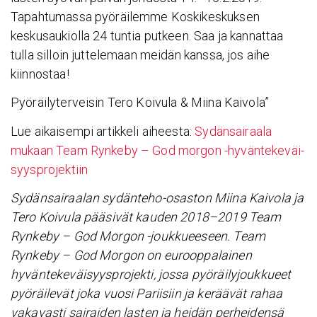
Tapahtumassa pyöräilemme Koskikeskuksen
keskusaukiolla 24 tuntia putkeen. Saa ja kannattaa
tulla silloin juttelemaan meidän kanssa, jos aihe
kiinnostaa!
Pyöräilyterveisin Tero Koivula & Miina Kaivola”
Lue aikaisempi artikkeli aiheesta:
Sydän­sai­raala
mukaan Team Rynkeby – God morgon -hyvän­te­ke­väi­
syys­pro­jek­tiin
Sydänsairaalan sydänteho-osaston Miina Kaivola ja
Tero Koivula pääsivät kauden 2018–2019 Team
Rynkeby – God Morgon -joukkueeseen. Team
Rynkeby – God Morgon on eurooppalainen
hyväntekeväisyysprojekti, jossa pyöräilyjoukkueet
pyöräilevät joka vuosi Pariisiin ja keräävät rahaa
vakavasti sairaiden lasten ja heidän perheidensä