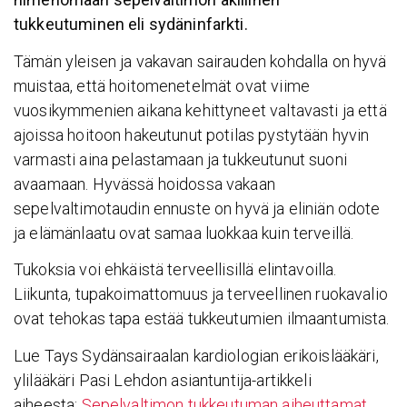
tukkeutuminen eli sydäninfarkti.
Tämän yleisen ja vakavan sairauden kohdalla on hyvä
muistaa, että hoitomenetelmät ovat viime
vuosikymmenien aikana kehittyneet valtavasti ja että
ajoissa hoitoon hakeutunut potilas pystytään hyvin
varmasti aina pelastamaan ja tukkeutunut suoni
avaamaan. Hyvässä hoidossa vakaan
sepelvaltimotaudin ennuste on hyvä ja eliniän odote
ja elämänlaatu ovat samaa luokkaa kuin terveillä.
Tukoksia voi ehkäistä terveellisillä elintavoilla.
Liikunta, tupakoimattomuus ja terveellinen ruokavalio
ovat tehokas tapa estää tukkeutumien ilmaantumista.
Lue Tays Sydänsairaalan kardiologian erikoislääkäri,
ylilääkäri Pasi Lehdon asiantuntija-artikkeli
aiheesta:
Sepel­val­timon tukkeu­tuman aiheut­tamat