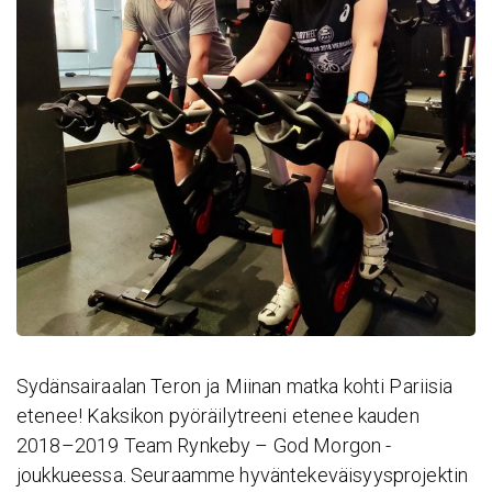
Sydänsairaalan Teron ja Miinan matka kohti Pariisia
etenee! Kaksikon pyöräilytreeni etenee kauden
2018–2019 Team Rynkeby – God Morgon -
joukkueessa. Seuraamme hyväntekeväisyysprojektin