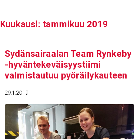
Siirry
sisältöön
Kuukausi:
tammikuu 2019
Sydän­sai­raalan Team Rynkeby
-hyvän­te­ke­väi­syys­tiimi
valmis­tautuu pyöräi­ly­kau­teen
29.1.2019