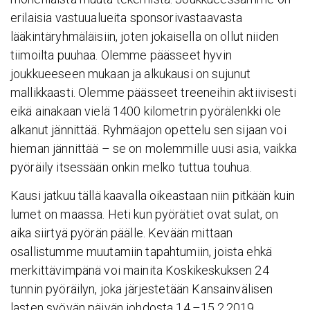
erilaisia vastuualueita sponsorivastaavasta
lääkintäryhmäläisiin, joten jokaisella on ollut niiden
tiimoilta puuhaa. Olemme päässeet hyvin
joukkueeseen mukaan ja alkukausi on sujunut
mallikkaasti. Olemme päässeet treeneihin aktiivisesti
eikä ainakaan vielä 1400 kilometrin pyörälenkki ole
alkanut jännittää. Ryhmäajon opettelu sen sijaan voi
hieman jännittää – se on molemmille uusi asia, vaikka
pyöräily itsessään onkin melko tuttua touhua.
Kausi jatkuu tällä kaavalla oikeastaan niin pitkään kuin
lumet on maassa. Heti kun pyörätiet ovat sulat, on
aika siirtyä pyörän päälle. Kevään mittaan
osallistumme muutamiin tapahtumiin, joista ehkä
merkittävimpänä voi mainita Koskikeskuksen 24
tunnin pyöräilyn, joka järjestetään Kansainvälisen
lasten syövän päivän johdosta 14.–15.2.2019.