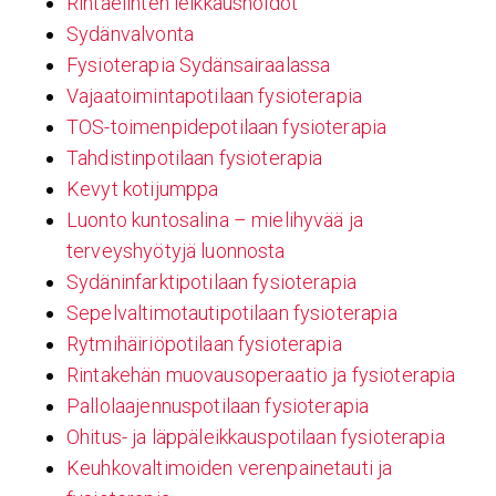
Rintaelinten leikkaushoidot
Sydänvalvonta
Fysioterapia Sydänsairaalassa
Vajaatoimintapotilaan fysioterapia
TOS-toimenpidepotilaan fysioterapia
Tahdistinpotilaan fysioterapia
Kevyt kotijumppa
Luonto kuntosalina – mielihyvää ja
terveyshyötyjä luonnosta
Sydäninfarktipotilaan fysioterapia
Sepelvaltimotautipotilaan fysioterapia
Rytmihäiriöpotilaan fysioterapia
Rintakehän muovausoperaatio ja fysioterapia
Pallolaajennuspotilaan fysioterapia
Ohitus- ja läppäleikkauspotilaan fysioterapia
Keuhkovaltimoiden verenpainetauti ja