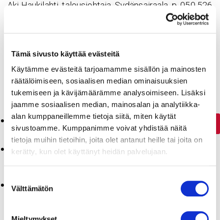
Aki Haukilahti, talousjohtaja, Sydänsairaala, p. 050 526
5466, etunimi.sukunimi(at)sydansairaala.fi
Jaa sivu:
Tämä sivusto käyttää evästeitä
Käytämme evästeitä tarjoamamme sisällön ja mainosten
räätälöimiseen, sosiaalisen median ominaisuuksien
tukemiseen ja kävijämäärämme analysoimiseen. Lisäksi
jaamme sosiaalisen median, mainosalan ja analytiikka-
alan kumppaneillemme tietoja siitä, miten käytät
Haku:
sivustoamme. Kumppanimme voivat yhdistää näitä
tietoja muihin tietoihin, joita olet antanut heille tai joita on
Selaat
Sydänsairaala
-blogin arkistoa kuukaudelta
kerätty, kun olet käyttänyt heidän palvelujaan.
tammikuu 2019.
Suostumuksen
Sivut
Välttämätön
valinta
Etusivu
Mieltymykset