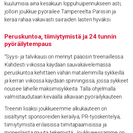
kuulumisia aina kesäkuun loppuhuipennukseen asti,
jolloin joukkue pyöräilee Tampereelta Pariisiin ja
kerää rahaa vakavasti sairaiden lasten hyväksi.
Perus­kuntoa, tiimiy­ty­mistä ja 24 tunnin
pyöräi­ly­tem­paus
“Syys- ja talvikausi on mennyt pääosin treenaillessa.
Kahdesti viikossa käydään sauvakävelemässä
peruskuntoa kehittäen vähän matalemmilla sykkeillä
ja kerran viikossa käydään spinningissä, jossa sykkeet
nousee lähelle maksimisykkeitä. Tällä ohjelmalla
valmistaudutaan keväällä alkavaan pyöräilykauteen.
Treenin lisäksi joukkueemme alkukauteen on
sisältynyt sponsoreiden keräilyä, PR-työskentelyä,
tiimiytymistä erilaisissa tiimitapaamisissa ja
monenlaista muuta tekemistä. Joukkueessamme on