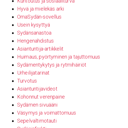
Kuntoutus ja sosiaaliturva
Hyvä ja mielekäs arki
OmaSydän-sovellus
Usein kysyttyä
Sydänsanastoa
Hengenahdistus
Asiantuntija-artikkelit
Huimaus, pyörtyminen ja tajuttomuus
Sydämentykytys ja rytmihäiriöt
Urheilijatarinat
Turvotus
Asiantuntijavideot
Kohonnut verenpaine
Sydämen sivuääni
Väsymys ja voimattomuus
Sepelvaltimotauti