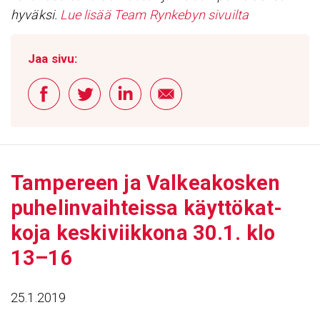
hyväksi.
Lue lisää Team Rynkebyn sivuilta
Jaa sivu:
Tampe­reen ja Valkea­kosken
puhe­lin­vaih­teissa käyt­tö­kat­
koja keski­viik­kona 30.1. klo
13–16
25.1.2019