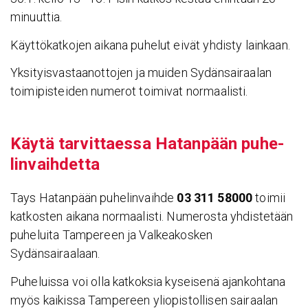
minuuttia.
Käyttökatkojen aikana puhelut eivät yhdisty lainkaan.
Yksityisvastaanottojen ja muiden Sydänsairaalan
toimipisteiden numerot toimivat normaalisti.
Käytä tarvit­taessa Hatan­pään puhe­
lin­vaih­detta
Tays Hatanpään puhelinvaihde
03 311 58000
toimii
katkosten aikana normaalisti. Numerosta yhdistetään
puheluita Tampereen ja Valkeakosken
Sydänsairaalaan.
Puheluissa voi olla katkoksia kyseisenä ajankohtana
myös kaikissa Tampereen yliopistollisen sairaalan