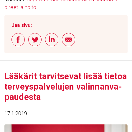
oireet ja hoito
Jaa sivu:
Lääkärit tarvit­sevat lisää tietoa
terveys­pal­ve­lujen valin­nan­va­
pau­desta
17.1.2019