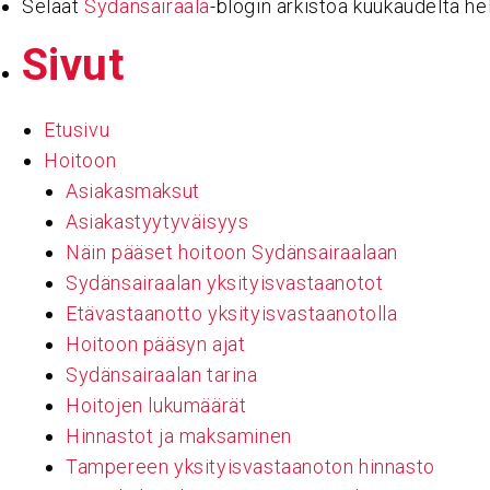
Selaat
Sydänsairaala
-blogin arkistoa kuukaudelta h
Sivut
Etusivu
Hoitoon
Asiakasmaksut
Asiakastyytyväisyys
Näin pääset hoitoon Sydänsairaalaan
Sydänsairaalan yksityisvastaanotot
Etävastaanotto yksityisvastaanotolla
Hoitoon pääsyn ajat
Sydänsairaalan tarina
Hoitojen lukumäärät
Hinnastot ja maksaminen
Tampereen yksityisvastaanoton hinnasto