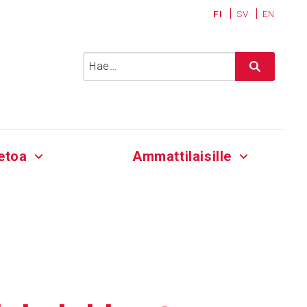
FI
SV
EN
Haku:
etoa
Ammattilaisille