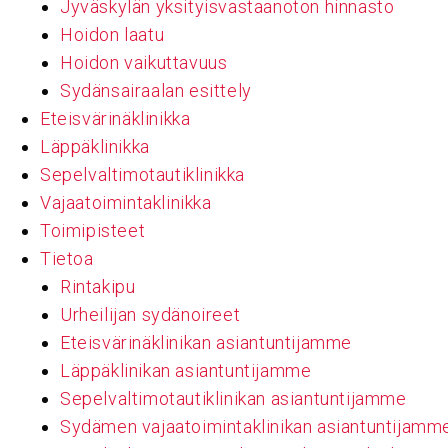
Jyväskylän yksityisvastaanoton hinnasto
Hoidon laatu
Hoidon vaikuttavuus
Sydänsairaalan esittely
Eteisvärinäklinikka
Läppäklinikka
Sepelvaltimotautiklinikka
Vajaatoimintaklinikka
Toimipisteet
Tietoa
Rintakipu
Urheilijan sydänoireet
Eteisvärinäklinikan asiantuntijamme
Läppäklinikan asiantuntijamme
Sepelvaltimotautiklinikan asiantuntijamme
Sydämen vajaatoimintaklinikan asiantuntijamm