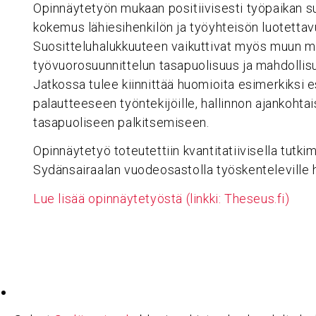
Opinnäytetyön mukaan positiivisesti työpaikan su
kokemus lähiesihenkilön ja työyhteisön luotettav
Suositteluhalukkuuteen vaikuttivat myös muun m
työvuorosuunnittelun tasapuolisuus ja mahdollis
Jatkossa tulee kiinnittää huomioita esimerkiksi 
palautteeseen työntekijöille, hallinnon ajankohta
tasapuoliseen palkitsemiseen.
Opinnäytetyö toteutettiin kvantitatiivisella tutk
Sydänsairaalan vuodeosastolla työskenteleville ho
Lue lisää opinnäytetyöstä (linkki: Theseus.fi)
Haku: