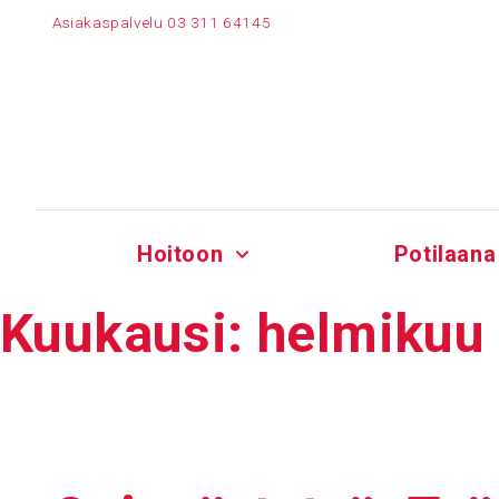
Siirry
Asiakaspalvelu
03 311 64145
sisältöön
Hoitoon
Potilaana
Kuukausi:
helmikuu