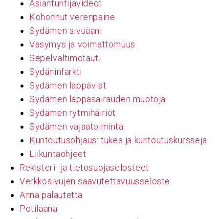
Asiantuntijavideot
Kohonnut verenpaine
Sydämen sivuääni
Väsymys ja voimattomuus
Sepelvaltimotauti
Sydäninfarkti
Sydämen läppäviat
Sydämen läppäsairauden muotoja
Sydämen rytmihäiriöt
Sydämen vajaatoiminta
Kuntoutusohjaus: tukea ja kuntoutuskursseja
Liikuntaohjeet
Rekisteri- ja tietosuojaselosteet
Verkkosivujen saavutettavuusseloste
Anna palautetta
Potilaana