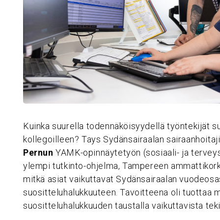
Kuinka suurella todennäköisyydellä työntekijät s
kollegoilleen? Tays Sydänsairaalan sairaanhoita
Pernun
YAMK-opinnäytetyön (sosiaali- ja terveys
ylempi tutkinto-ohjelma, Tampereen ammattikorkea
mitkä asiat vaikuttavat Sydänsairaalan vuodeosa
suositteluhalukkuuteen. Tavoitteena oli tuottaa m
suositteluhalukkuuden taustalla vaikuttavista teki