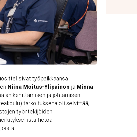
uosittelisivat työpaikkaansa
jien
Niina Moitus-Ylipainon
ja
Minna
alan kehittämisen ja johtamisen
koulu) tarkoituksena oli selvittää,
stojen työntekijöiden
erkityksellistä tietoa
jöistä.