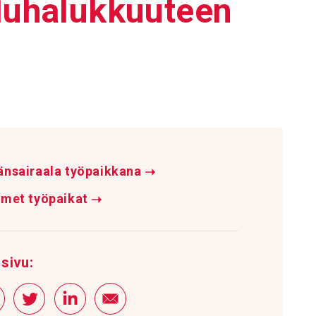
lu­ha­luk­kuu­teen
änsairaala työpaikkana
➝
imet työpaikat
➝
sivu: