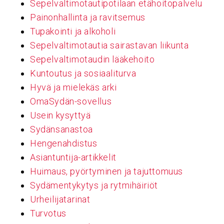
Sepelvaltimotautipotilaan etähoitopalvelu
Painonhallinta ja ravitsemus
Tupakointi ja alkoholi
Sepelvaltimotautia sairastavan liikunta
Sepelvaltimotaudin lääkehoito
Kuntoutus ja sosiaaliturva
Hyvä ja mielekäs arki
OmaSydän-sovellus
Usein kysyttyä
Sydänsanastoa
Hengenahdistus
Asiantuntija-artikkelit
Huimaus, pyörtyminen ja tajuttomuus
Sydämentykytys ja rytmihäiriöt
Urheilijatarinat
Turvotus