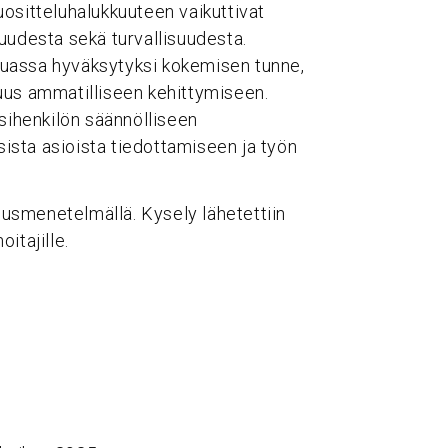
ositteluhalukkuuteen vaikuttivat
uudesta sekä turvallisuudesta.
uassa hyväksytyksi kokemisen tunne,
uus ammatilliseen kehittymiseen.
esihenkilön säännölliseen
isista asioista tiedottamiseen ja työn
imusmenetelmällä. Kysely lähetettiin
itajille.