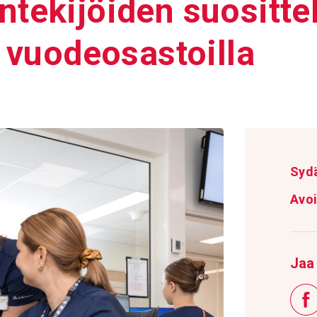
te­ki­jöiden suosit­te­
 vuodeo­sas­toilla
Syd
Avo
Jaa 