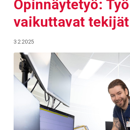
Opin­näy­tetyö: Työn­
vaikut­tavat tekijät
3.2.2025