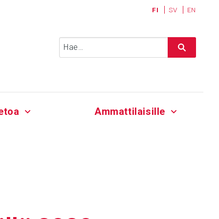
FI
SV
EN
Haku:
etoa
Ammattilaisille