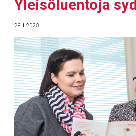
Ylei­sö­luen­toja s
28.1.2020