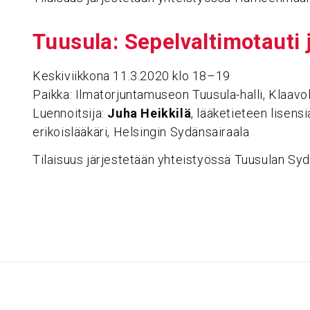
Tuusula: Sepel­val­ti­mo­tauti
Keskiviikkona 11.3.2020 klo 18–19
Paikka: Ilmatorjuntamuseon Tuusula-halli, Klaavol
Luennoitsija:
Juha Heikkilä
, lääketieteen lisensi
erikoislääkäri, Helsingin Sydänsairaala
Tilaisuus järjestetään yhteistyössä Tuusulan Sy