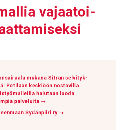
allia vajaa­toi­
aat­ta­mi­seksi
n­sai­raala mukana Sitran selvi­tyk­
ä: Poti­laan keskiöön nosta­villa
is­työ­mal­leilla halu­taan luoda
mpia palve­luita
➝
eenmaan Sydänpiiri ry
➝