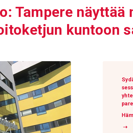
ko: Tampere näyttää m
hoito­ketjun kuntoon s
Sydä
sess
yhte
pare
Häm
➝