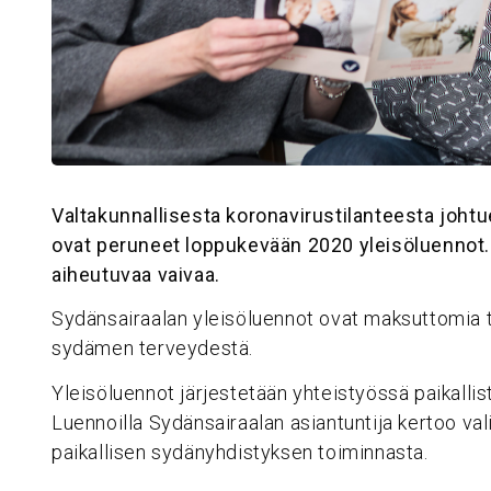
Valtakunnallisesta koronavirustilanteesta joht
ovat peruneet loppukevään 2020 yleisöluennot
aiheutuvaa vaivaa.
Sydänsairaalan yleisöluennot ovat maksuttomia til
sydämen terveydestä.
Yleisöluennot järjestetään yhteistyössä paikalli
Luennoilla Sydänsairaalan asiantuntija kertoo val
paikallisen sydänyhdistyksen toiminnasta.