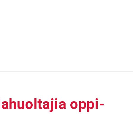
la­huol­tajia oppi­