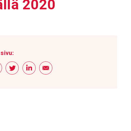
äällä 2020
sivu: