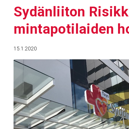
Sydän­liiton Risik
min­ta­po­ti­laiden 
15.1.2020