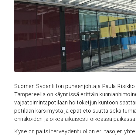
Suomen Sydänliiton puheenjohtaja Paula Risikko 
Tampereella on käynnissä erittäin kunnianhimoi
vajaatoimintapotilaan hoitoketjun kuntoon saatta
potilaan kärsimystä ja epätietoisuutta sekä turhia
ennakoiden ja oikea-aikaisesti oikeassa paikassa
Kyse on paitsi terveydenhuollon eri tasojen yhte