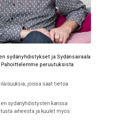
uen sydänyhdistykset ja Sydänsairaala
. Pahoittelemme peruutuksista
aisuuksia, joissa saat tietoa
sten sydänyhdistysten kanssa.
itusta aiheesta ja kuulet myös