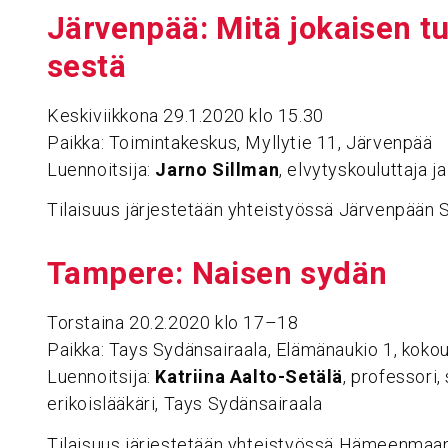
Järvenpää: Mitä jokaisen tul
sestä
Keskiviikkona 29.1.2020 klo 15.30
Paikka: Toimintakeskus, Myllytie 11, Järvenpää
Luennoitsija:
Jarno Sillman
, elvytyskouluttaja j
Tilaisuus järjestetään yhteistyössä Järvenpään
Tampere: Naisen sydän
Torstaina 20.2.2020 klo 17–18
Paikka: Tays Sydänsairaala, Elämänaukio 1, kokou
Luennoitsija:
Katriina Aalto-Setälä
, professori,
erikoislääkäri, Tays Sydänsairaala
Tilaisuus järjestetään yhteistyössä Hämeenmaan