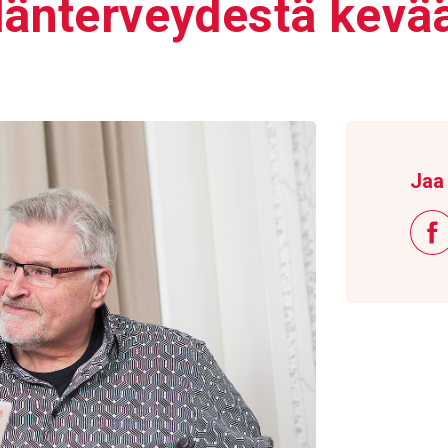
ydän­ter­vey­destä kev
Jaa 