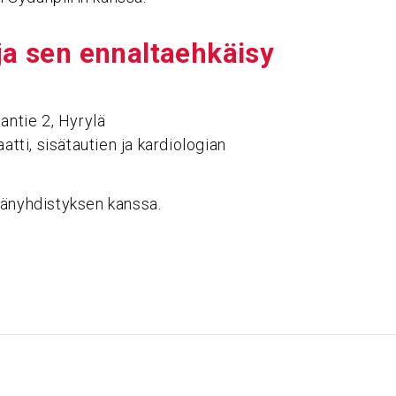
 ja sen ennal­taeh­käisy
antie 2, Hyrylä
aatti, sisätautien ja kardiologian
dänyhdistyksen kanssa.