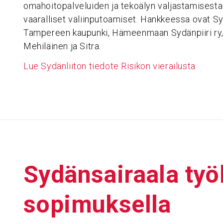
omahoitopalveluiden ja tekoälyn valjastamisest
vaaralliset väliinputoamiset. Hankkeessa ovat S
Tampereen kaupunki, Hämeenmaan Sydänpiiri ry, 
Mehiläinen ja Sitra.
Lue Sydänliiton tiedote Risikon vierailusta
Sydän­sai­raala työl
so­pi­muk­sella