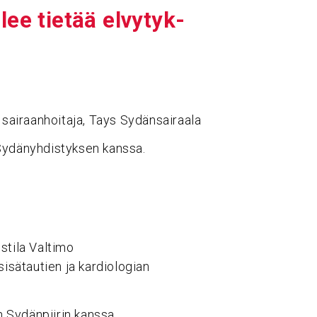
ee tietää elvy­tyk­
a sairaanhoitaja, Tays Sydänsairaala
 Sydänyhdistyksen kanssa.
stila Valtimo
 sisätautien ja kardiologian
 Sydänpiirin kanssa.