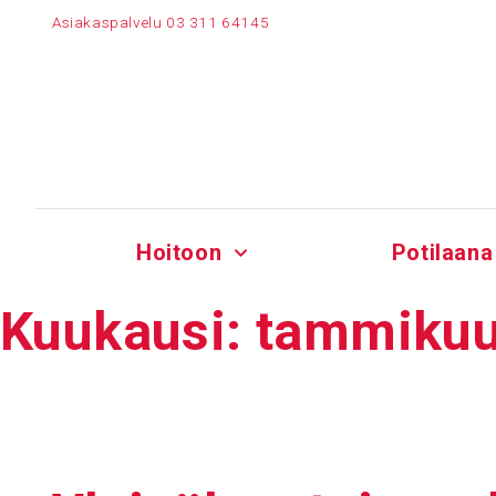
Siirry
Asiakaspalvelu
03 311 64145
sisältöön
Hoitoon
Potilaana
Kuukausi:
tammikuu