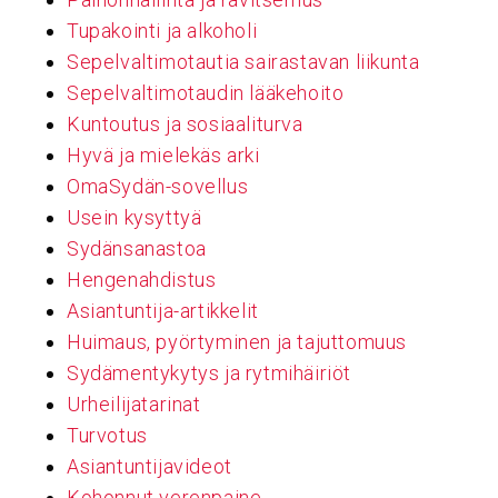
Tupakointi ja alkoholi
Sepelvaltimotautia sairastavan liikunta
Sepelvaltimotaudin lääkehoito
Kuntoutus ja sosiaaliturva
Hyvä ja mielekäs arki
OmaSydän-sovellus
Usein kysyttyä
Sydänsanastoa
Hengenahdistus
Asiantuntija-artikkelit
Huimaus, pyörtyminen ja tajuttomuus
Sydämentykytys ja rytmihäiriöt
Urheilijatarinat
Turvotus
Asiantuntijavideot
Kohonnut verenpaine