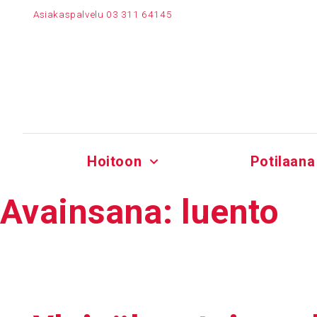
Siirry
Asiakaspalvelu
03 311 64145
sisältöön
Hoitoon
Potilaana
Avain­sana:
luento