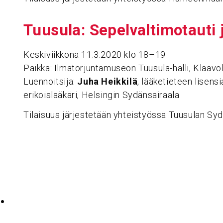
Tuusula: Sepel­val­ti­mo­tauti
Keskiviikkona 11.3.2020 klo 18–19
Paikka: Ilmatorjuntamuseon Tuusula-halli, Klaavol
Luennoitsija:
Juha Heikkilä
, lääketieteen lisensi
erikoislääkäri, Helsingin Sydänsairaala
Tilaisuus järjestetään yhteistyössä Tuusulan Sy
Haku: