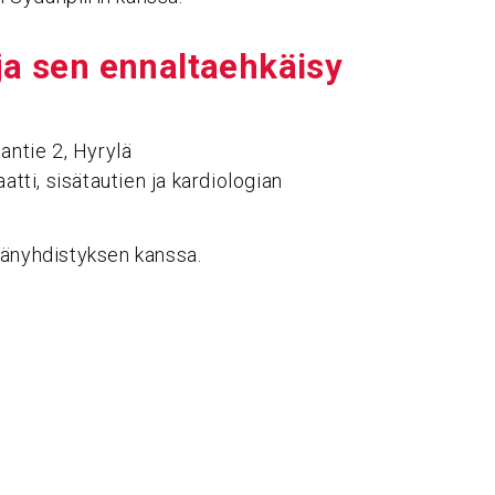
 ja sen ennal­taeh­käisy
antie 2, Hyrylä
aatti, sisätautien ja kardiologian
dänyhdistyksen kanssa.