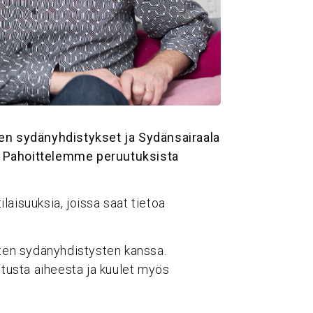
uen sydänyhdistykset ja Sydänsairaala
. Pahoittelemme peruutuksista
aisuuksia, joissa saat tietoa
sten sydänyhdistysten kanssa.
itusta aiheesta ja kuulet myös