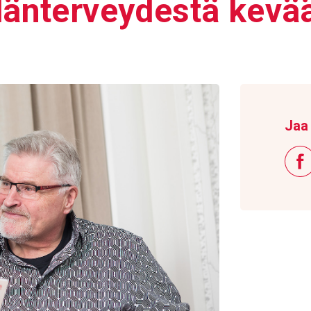
ydän­ter­vey­destä kev
Jaa 