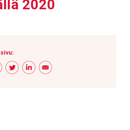
äällä 2020
sivu: