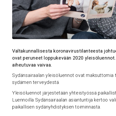
Valtakunnallisesta koronavirustilanteesta joht
ovat peruneet loppukevään 2020 yleisöluennot
aiheutuvaa vaivaa.
Sydänsairaalan yleisöluennot ovat maksuttomia til
sydämen terveydestä.
Yleisöluennot järjestetään yhteistyössä paikalli
Luennoilla Sydänsairaalan asiantuntija kertoo val
paikallisen sydänyhdistyksen toiminnasta.