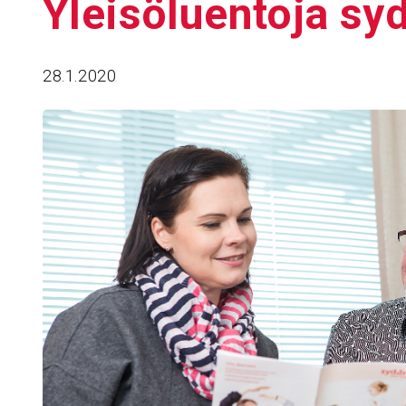
Ylei­sö­luen­toja s
28.1.2020