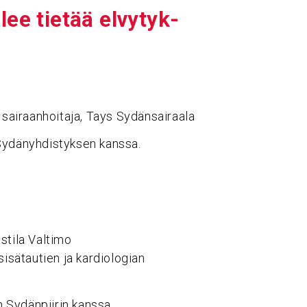
ee tietää elvy­tyk­
a sairaanhoitaja, Tays Sydänsairaala
 Sydänyhdistyksen kanssa.
stila Valtimo
 sisätautien ja kardiologian
 Sydänpiirin kanssa.