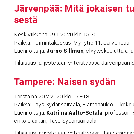
Järvenpää: Mitä jokaisen tul
sestä
Keskiviikkona 29.1.2020 klo 15.30
Paikka: Toimintakeskus, Myllytie 11, Järvenpää
Luennoitsija:
Jarno Sillman
, elvytyskouluttaja j
Tilaisuus järjestetään yhteistyössä Järvenpään
Tampere: Naisen sydän
Torstaina 20.2.2020 klo 17–18
Paikka: Tays Sydänsairaala, Elämänaukio 1, kokou
Luennoitsija:
Katriina Aalto-Setälä
, professori,
erikoislääkäri, Tays Sydänsairaala
Tilaisuus järjestetään yhteistyössä Hämeenmaan