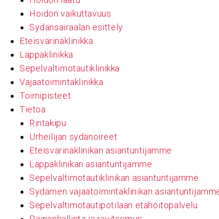
Hoidon vaikuttavuus
Sydänsairaalan esittely
Eteisvärinäklinikka
Läppäklinikka
Sepelvaltimotautiklinikka
Vajaatoimintaklinikka
Toimipisteet
Tietoa
Rintakipu
Urheilijan sydänoireet
Eteisvärinäklinikan asiantuntijamme
Läppäklinikan asiantuntijamme
Sepelvaltimotautiklinikan asiantuntijamme
Sydämen vajaatoimintaklinikan asiantuntijamm
Sepelvaltimotautipotilaan etähoitopalvelu
Painonhallinta ja ravitsemus