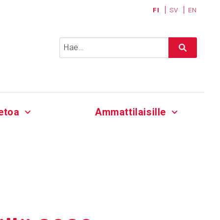
FI
SV
EN
Haku:
etoa
Ammattilaisille