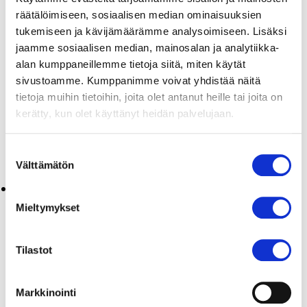
Ympäristövastuu
räätälöimiseen, sosiaalisen median ominaisuuksien
Tutkimus- ja opetustoiminta
tukemiseen ja kävijämäärämme analysoimiseen. Lisäksi
jaamme sosiaalisen median, mainosalan ja analytiikka-
Sydänsairaala työpaikkana
alan kumppaneillemme tietoja siitä, miten käytät
Hankinnat
sivustoamme. Kumppanimme voivat yhdistää näitä
Sydänsairaalan vastuuhenkilöt
tietoja muihin tietoihin, joita olet antanut heille tai joita on
Hallituksen jäsenet
kerätty, kun olet käyttänyt heidän palvelujaan.
Avoimet työpaikat
SK Hankintapalvelut
Suostumuksen
Välttämätön
Ajankohtaista
valinta
Arkistot
Mieltymykset
heinäkuu 2026
kesäkuu 2026
Tilastot
toukokuu 2026
maaliskuu 2026
Markkinointi
helmikuu 2026