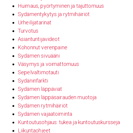
Huimaus, pyörtyminen ja tajuttomuus
Sydämentykytys ja rytmihäiriöt
Urheilijatarinat
Turvotus
Asiantuntijavideot
Kohonnut verenpaine
Sydämen sivuääni
Väsymys ja voimattomuus
Sepelvaltimotauti
Sydäninfarkti
Sydämen läppäviat
Sydämen läppäsairauden muotoja
Sydämen rytmihäiriöt
Sydämen vajaatoiminta
Kuntoutusohjaus: tukea ja kuntoutuskursseja
Liikuntaohjeet