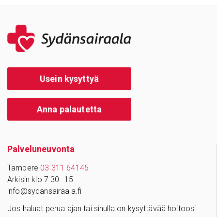
Usein kysyttyä
Anna palautetta
Palve­lu­neu­vonta
Tampere
03 311 64145
Arkisin klo 7.30–15
info@sydansairaala.fi
Jos haluat perua ajan tai sinulla on kysyttävää hoitoosi