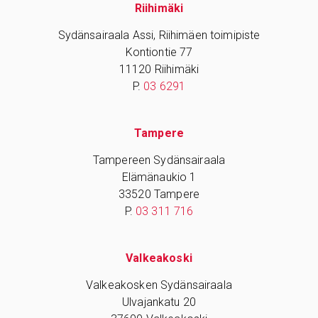
Riihimäki
Sydänsairaala Assi, Riihimäen toimipiste
Kontiontie 77
11120 Riihimäki
P.
03 6291
Tampere
Tampereen Sydänsairaala
Elämänaukio 1
33520 Tampere
P.
03 311 716
Valkeakoski
Valkeakosken Sydänsairaala
Ulvajankatu 20