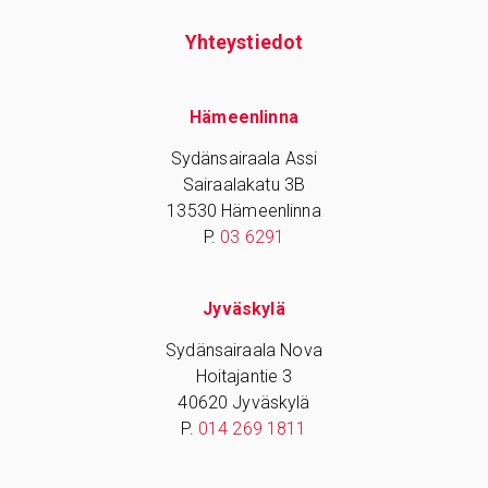
Yhteys­tiedot
Hämeenlinna
Sydänsairaala Assi
Sairaalakatu 3B
13530 Hämeenlinna
P.
03 6291
Jyväskylä
Sydänsairaala Nova
Hoitajantie 3
40620 Jyväskylä
P.
014 269 1811