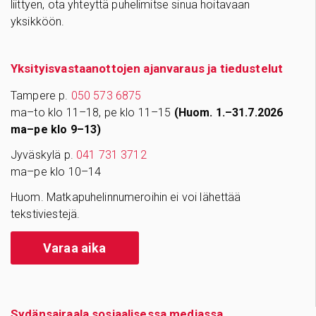
liittyen, ota yhteyttä puhelimitse sinua hoitavaan
yksikköön.
Yksityisvastaanottojen ajanvaraus ja tiedustelut
Tampere p.
050 573 6875
ma–to klo 11–18, pe klo 11–15
(Huom. 1.–31.7.2026
ma–pe klo 9–13)
Jyväskylä p.
041 731 3712
ma–pe klo 10–14
Huom. Matkapuhelinnumeroihin ei voi lähettää
tekstiviestejä.
Varaa aika
Sydänsairaala sosiaalisessa mediassa