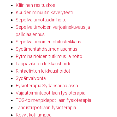
Kliininen rasituskoe
Kuuden minuutin kävelytesti
Sepelvaltimotaudin hoito
Sepelvaltimoiden varjoainekuvaus ja
pallolaajennus
Sepelvaltimoiden ohitusleikkaus
Sydämentahdistimen asennus
Rytmihäiriöiden tutkimus ja hoito
Läppävikojen leikkaushoidot
Rintaelinten leikkaushoidot
Sydänvalvonta
Fysioterapia Sydänsairaalassa
Vajaatoimintapotilaan fysioterapia
TOS-toimenpidepotilaan fysioterapia
Tahdistinpotilaan fysioterapia
Kevyt kotijumppa