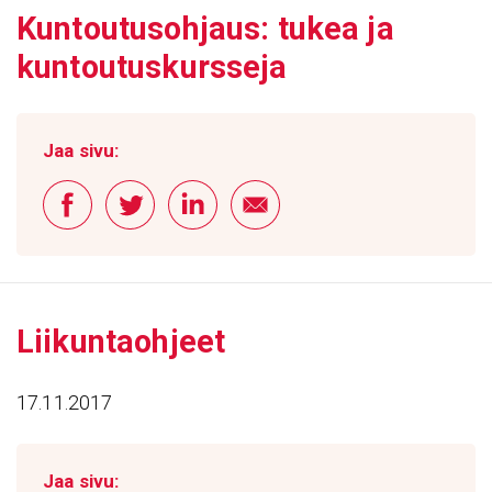
Kuntou­tusoh­jaus: tukea ja
kuntou­tus­kurs­seja
Jaa sivu:
Liikun­taoh­jeet
17.11.2017
Jaa sivu: