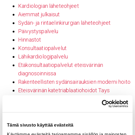
Kardiologian läheteohjeet
Aiemmat julkaisut
Sydän- ja rintaelinkirurgian läheteohjeet
Päivystyspalvelu
Hinnastot
Konsultaatiopalvelut
Lähikardiologipalvelu
Etäkonsultaatiopalvelut eteisvärinän
diagnosoinnissa
Rakenteellisten sydänsairauksien moderni hoito
Eteisvärinän katetriablaatiohoidot Tays
Sydänsairaalassa
Uusi hoitomuoto vastaa eteisvärinäepidemiaan
Yhteiskunnallinen vaikuttavuus
Laadunhallinta Sydänsairaalassa
Tämä sivusto käyttää evästeitä
Vastuullisuus
Käytämme evästeitä tarjoamamme sisällön ja mainosten