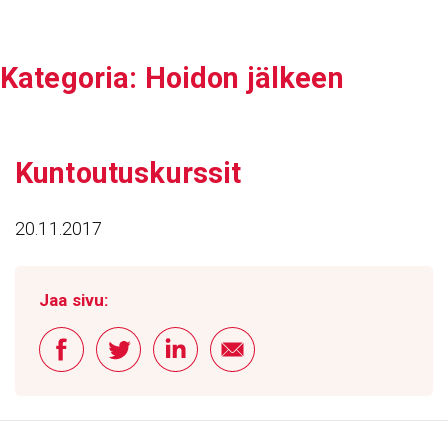
Siirry
sisältöön
Kate­goria:
Hoidon jälkeen
Kuntou­tus­kurssit
20.11.2017
Jaa sivu: