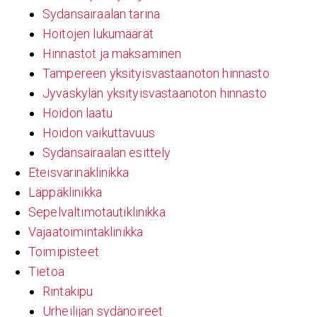
Sydänsairaalan tarina
Hoitojen lukumäärät
Hinnastot ja maksaminen
Tampereen yksityisvastaanoton hinnasto
Jyväskylän yksityisvastaanoton hinnasto
Hoidon laatu
Hoidon vaikuttavuus
Sydänsairaalan esittely
Eteisvärinäklinikka
Läppäklinikka
Sepelvaltimotautiklinikka
Vajaatoimintaklinikka
Toimipisteet
Tietoa
Rintakipu
Urheilijan sydänoireet