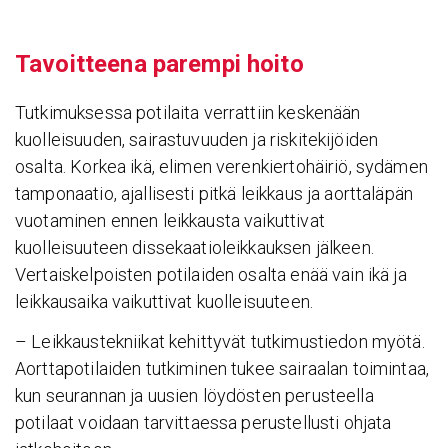
Tavoit­teena parempi hoito
Tutkimuksessa potilaita verrattiin keskenään
kuolleisuuden, sairastuvuuden ja riskitekijöiden
osalta. Korkea ikä, elimen verenkiertohäiriö, sydämen
tamponaatio, ajallisesti pitkä leikkaus ja aorttaläpän
vuotaminen ennen leikkausta vaikuttivat
kuolleisuuteen dissekaatioleikkauksen jälkeen.
Vertaiskelpoisten potilaiden osalta enää vain ikä ja
leikkausaika vaikuttivat kuolleisuuteen.
– Leikkaustekniikat kehittyvät tutkimustiedon myötä.
Aorttapotilaiden tutkiminen tukee sairaalan toimintaa,
kun seurannan ja uusien löydösten perusteella
potilaat voidaan tarvittaessa perustellusti ohjata