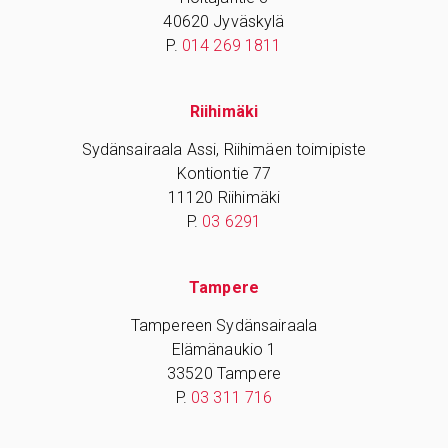
40620 Jyväskylä
P.
014 269 1811
Riihimäki
Sydänsairaala Assi, Riihimäen toimipiste
Kontiontie 77
11120 Riihimäki
P.
03 6291
Tampere
Tampereen Sydänsairaala
Elämänaukio 1
33520 Tampere
P.
03 311 716