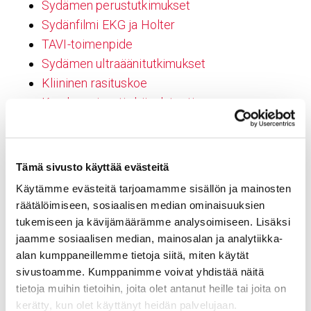
Sydämen perustutkimukset
Sydänfilmi EKG ja Holter
TAVI-toimenpide
Sydämen ultraäänitutkimukset
Kliininen rasituskoe
Kuuden minuutin kävelytesti
Sepelvaltimotaudin hoito
Sepelvaltimoiden varjoainekuvaus ja
pallolaajennus
Tämä sivusto käyttää evästeitä
Sepelvaltimoiden ohitusleikkaus
Käytämme evästeitä tarjoamamme sisällön ja mainosten
Sydämentahdistimen asennus
räätälöimiseen, sosiaalisen median ominaisuuksien
Rytmihäiriöiden tutkimus ja hoito
tukemiseen ja kävijämäärämme analysoimiseen. Lisäksi
Läppävikojen leikkaushoidot
jaamme sosiaalisen median, mainosalan ja analytiikka-
alan kumppaneillemme tietoja siitä, miten käytät
Rintaelinten leikkaushoidot
sivustoamme. Kumppanimme voivat yhdistää näitä
Sydänvalvonta
tietoja muihin tietoihin, joita olet antanut heille tai joita on
Fysioterapia Sydänsairaalassa
kerätty, kun olet käyttänyt heidän palvelujaan.