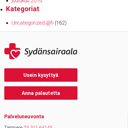
joulukuu 2016
Kate­go­riat
Uncategorized @fi
(162)
Usein kysyttyä
Anna palautetta
Palve­lu­neu­vonta
Tampere
03 311 64145