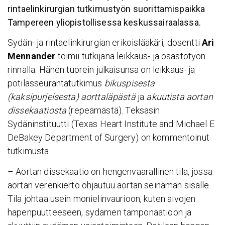
rintaelinkirurgian tutkimustyön suorittamispaikka
Tampereen yliopistollisessa keskussairaalassa.
Sydän- ja rintaelinkirurgian erikoislääkäri, dosentti
Ari
Mennander
toimii tutkijana leikkaus- ja osastotyön
rinnalla. Hänen tuorein julkaisunsa on leikkaus- ja
potilasseurantatutkimus
bikuspisesta
(kaksipurjeisesta) aorttaläpästä
ja
akuutista aortan
dissekaatiosta
(repeämästä). Teksasin
Sydäninstituutti (Texas Heart Institute and Michael E
DeBakey Department of Surgery) on kommentoinut
tutkimusta.
– Aortan dissekaatio on hengenvaarallinen tila, jossa
aortan verenkierto ohjautuu aortan seinämän sisälle.
Tila johtaa usein monielinvaurioon, kuten aivojen
hapenpuutteeseen, sydämen tamponaatioon ja