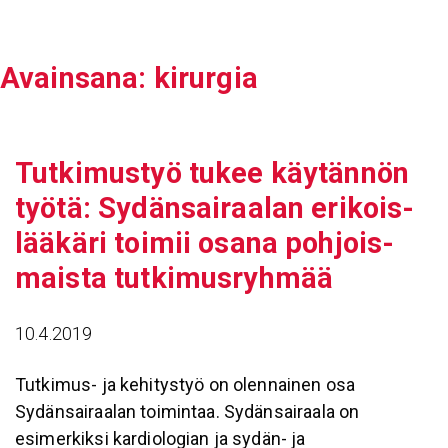
Siirry
sisältöön
Avain­sana:
kirurgia
Tutki­mustyö tukee käytännön
työtä: Sydän­sai­raalan erikois­
lää­käri toimii osana pohjois­
maista tutki­mus­ryhmää
10.4.2019
Tutkimus- ja kehitystyö on olennainen osa
Sydänsairaalan toimintaa. Sydänsairaala on
esimerkiksi kardiologian ja sydän- ja