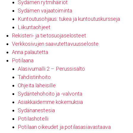
Sydämen rytmihäiriöt
Sydämen vajaatoiminta
Kuntoutusohjaus: tukea ja kuntoutuskursseja
Liikuntaohjeet
Rekisteri- ja tietosuojaselosteet
Verkkosivujen saavutettavuusseloste
Anna palautetta
Potilaana
Alasivumalli 2 – Perussisältö
Tahdistinhoito
Ohjeita läheisille
Sydäntehohoito ja -valvonta
Asiakkaidemme kokemuksia
Sydänanestesia
Potilashotelli
Potilaan oikeudet ja potilasasiavastaava