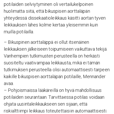
potilaiden selviytyminen oli vertailukelpoinen
huolimatta siitä, että bikuspisen aorttaläpän
yhteydessä dissekaatioleikkaus käsitti aortan tyven
leikkauksen lähes kolme kertaa yleisemmin kuin
muilla potilailla.
– Bikuspinen aorttaläppä ei ollut itsenäinen
leikkauksen jälkeiseen toipumiseen vaikuttava tekijä.
Vanhempien tutkimusten perusteella on herkästi
suositeltu vaativampaa leikkausta, mikä ei tämän
tutkimuksen perusteella olisi automaattisesti tarpeen
kaikille bikuspisen aorttaläpän potilaille, Mennander
avaa.
– Pohjoismaissa lääkäreillä on hyvä mahdollisuus
potilaiden seurantaan. Tarvittaessa potilas voidaan
ohjata uusintaleikkaukseen sen sijaan, että
riskialttiimpi leikkaus toteutettaisiin automaattisesti.