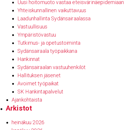
Uusi hoitomuoto vastaa eteisvärinäepidemiaan
Yhteiskunnallinen vaikuttavuus
Laadunhallinta Sydänsairaalassa
Vastuullisuus
Ympäristövastuu
Tutkimus- ja opetustoiminta
Sydänsairaala työpaikkana
Hankinnat
Sydänsairaalan vastuuhenkilöt
Hallituksen jäsenet
Avoimet työpaikat
SK Hankintapalvelut
Ajankohtaista
Arkistot
heinäkuu 2026