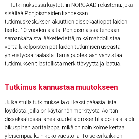
– Tutkimuksessa käytettiin NORCAAD-rekisteriä, joka
sisältää Pohjoismaiden kahdeksan
tutkimuskeskuksen akuuttien dissekaatiopotilaiden
tiedot 10 vuoden ajalta. Pohjoismaissa tehdään
samankaltaista lääketiedettä, mikä mahdollistaa
vertailukelpoisten potilaiden tutkimisen useasta
yhteistyösairaalasta. Tämä puolestaan vahvistaa
tutkimuksen tilastollista merkittävyyttä ja laatua.
Tutkimus kannustaa muutok­seen
Julkaistulla tutkimuksella oli kaksi pääasiallista
löydöstä, joilla on käytännön merkitystä. Aortan
dissekaatiossa lähes kuudella prosentilla potilaista oli
bikuspinen aorttaläppä, mikä on noin kolme kertaa
yleisempää kuin koko väestöllä. Toiseksi kaikkien