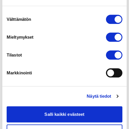
Vajaatoimintapotilaan fysioterapia
TOS-toimenpidepotilaan fysioterapia
Suostumuksen
Tahdistinpotilaan fysioterapia
Välttämätön
valinta
Kevyt kotijumppa
Luonto kuntosalina – mielihyvää ja
Mieltymykset
terveyshyötyjä luonnosta
Sydäninfarktipotilaan fysioterapia
Tilastot
Sepelvaltimotautipotilaan fysioterapia
Rytmihäiriöpotilaan fysioterapia
Markkinointi
Rintakehän muovausoperaatio ja fysioterapia
Pallolaajennuspotilaan fysioterapia
Ohitus- ja läppäleikkauspotilaan fysioterapia
Näytä tiedot
Keuhkovaltimoiden verenpainetauti ja
fysioterapia
Salli kaikki evästeet
Keuhkoleikkauspotilaan fysioterapia
Harvinaiset sydänsairaudet ja fysioterapia