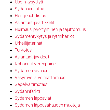
Usein kysyttyä
Sydänsanastoa
Hengenahdistus
Asiantuntija-artikkelit
Huimaus, pyörtyminen ja tajuttomuus
Sydämentykytys ja rytmihäiriöt
Urheilijatarinat
Turvotus
Asiantuntijavideot
Kohonnut verenpaine
Sydämen sivuääni
Väsymys ja voimattomuus
Sepelvaltimotauti
Sydäninfarkti
Sydämen läppäviat
Sydämen läppäsairauden muotoja