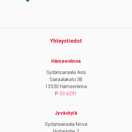
Yhteys­tiedot
Hämeenlinna
Sydänsairaala Assi
Sairaalakatu 3B
13530 Hämeenlinna
P.
03 6291
Jyväskylä
Sydänsairaala Nova
Hoitajantie 3