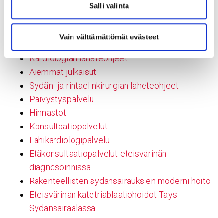
Ilmarintapotilaan fysioterapia
Salli valinta
Aortan korjausleikkauspotilaan fysioterapia
Kuntoutuskurssit
Vain välttämättömät evästeet
Ammattilaisille
Kardiologian läheteohjeet
Aiemmat julkaisut
Sydän- ja rintaelinkirurgian läheteohjeet
Päivystyspalvelu
Hinnastot
Konsultaatiopalvelut
Lähikardiologipalvelu
Etäkonsultaatiopalvelut eteisvärinän
diagnosoinnissa
Rakenteellisten sydänsairauksien moderni hoito
Eteisvärinän katetriablaatiohoidot Tays
Sydänsairaalassa