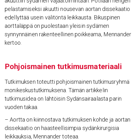
akuuttiin sydämen vajaatoimintaan. Potilaan hengen
pelastamiseksi akuutti nousevan aortan dissekaatio
edellyttää usein välitöntä leikkausta. Bikuspinen
aorttaläppä on puolestaan yleisin sydämen
synnynnäinen rakenteellinen poikkeama, Mennander
kertoo.
Pohjois­mainen tutki­mus­ma­te­ri­aali
Tutkimuksen toteutti pohjoismainen tutkimusryhmä
monikeskustutkimuksena. Tämän artikkelin
tutkimusidea on lähtöisin Sydänsairaalasta parin
vuoden takaa.
– Aortta on kiinnostava tutkimuksen kohde ja aortan
dissekaatio on haasteellisimpia sydänkirurgisia
leikkauksia, Mennander toteaa.