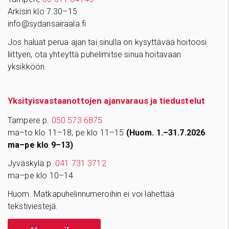
Arkisin klo 7.30–15
info@sydansairaala.fi
Jos haluat perua ajan tai sinulla on kysyttävää hoitoosi
liittyen, ota yhteyttä puhelimitse sinua hoitavaan
yksikköön.
Yksityisvastaanottojen ajanvaraus ja tiedustelut
Tampere p.
050 573 6875
ma–to klo 11–18, pe klo 11–15
(Huom. 1.–31.7.2026
ma–pe klo 9–13)
Jyväskylä p.
041 731 3712
ma–pe klo 10–14
Huom. Matkapuhelinnumeroihin ei voi lähettää
tekstiviestejä.