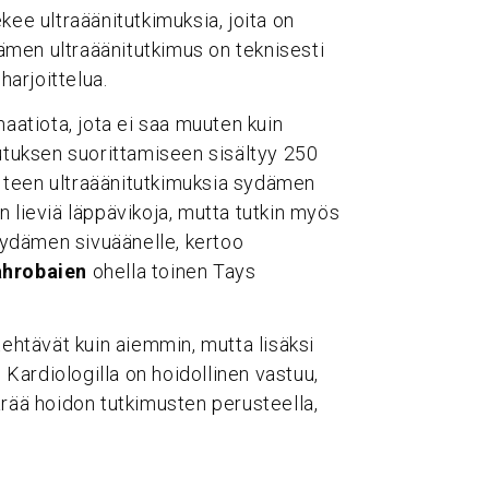
kee ultraäänitutkimuksia, joita on
men ultraäänitutkimus on teknisesti
harjoittelua.
naatiota, jota ei saa muuten kuin
lutuksen suorittamiseen sisältyy 250
lä teen ultraäänitutkimuksia sydämen
oin lieviä läppävikoja, mutta tutkin myös
 sydämen sivuäänelle, kertoo
ahrobaien
ohella toinen Tays
tehtävät kuin aiemmin, mutta lisäksi
. Kardiologilla on hoidollinen vastuu,
ärää hoidon tutkimusten perusteella,