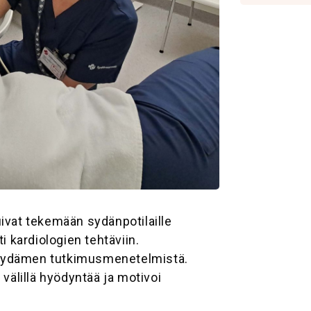
uivat tekemään sydänpotilaille
i kardiologien tehtäviin.
 sydämen tutkimusmenetelmistä.
 välillä hyödyntää ja motivoi