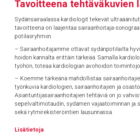
Tavoit­teena tehtä­vä­ku­vien 
Sydänsairaalassa kardiologit tekevät ultraäänitut
tavoitteena on laajentaa sairaanhoitaja-sonogra
potilasryhmiin.
– Sairaanhoitajamme ottavat sydänpotilailta hyviä
hoidon kannalta erittäin tärkeää. Samalla kardio
työhön, toteaa kardiologian avohoidon toimintoj
– Koemme tärkeänä mahdollistaa sairaanhoitajie
työnkuvia kardiologien, sairaanhoitajien ja osaston
Asiantuntijasairaanhoitajien tehtäviä on jo vahvist
sepelvaltimotaudin, sydämen vajaatoiminnan ja
sekä rytmirekisteröintien lausunnassa.
Lisätietoja