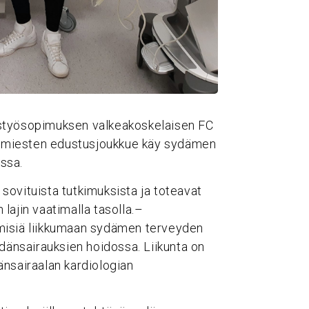
ystyösopimuksen valkeakoskelaisen FC
 miesten edustusjoukkue käy sydämen
ssa.
sovituista tutkimuksista ja toteavat
lajin vaatimalla tasolla.–
misiä liikkumaan sydämen terveyden
ydänsairauksien hoidossa. Liikunta on
änsairaalan kardiologian