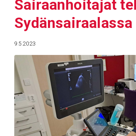
Sairaan­hoi­tajat t
Sydän­sai­raa­lassa
9.5.2023