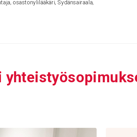
taja, osastonylilääkäri, Sydänsairaala,
ki yhteis­työ­so­pi­mu