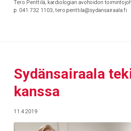
Tero Penttilä, kardiologian avohoidon toimintojoh
p. 041 732 1103, tero.penttila@sydansairaala.fi
Sydän­sai­raala te
kanssa
11.4.2019