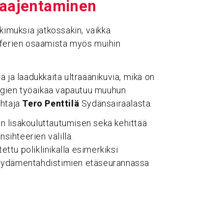
laajen­ta­minen
kimuksia jatkossakin, vaikka
aferien osaamista myös muihin
 ja laadukkaita ultraäänikuvia, mikä on
logien työaikaa vapautuu muuhun
ohtaja
Tero Penttilä
Sydänsairaalasta.
n lisäkouluttautumisen sekä kehittää
sihteerien välillä.
ettu poliklinikalla esimerkiksi
 sydämentahdistimien etäseurannassa