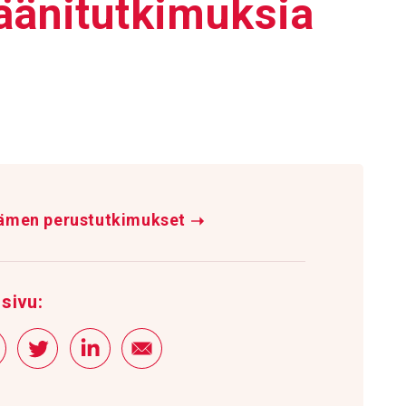
ä­ni­tut­ki­muksia
ämen perustutkimukset
➝
sivu: