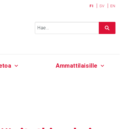
FI
SV
EN
Haku:
etoa
Ammattilaisille