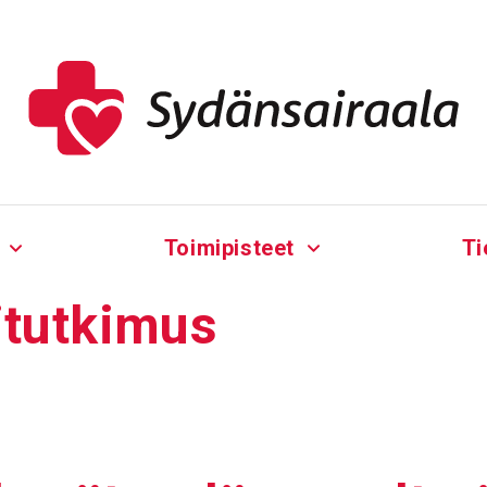
Toimipisteet
Ti
itutkimus