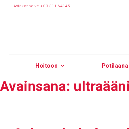
Siirry
Asiakaspalvelu
03 311 64145
sisältöön
Hoitoon
Potilaana
Avain­sana:
ultraään