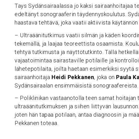
Tays Sydänsairaalassa jo kaksi sairaanhoitajaa te
edeltänyt sonograaferin täydennyskoulutus. Sydä
haastava tehtävä, joka vaatii aktiivista käytännön 
– Ultraäänitutkimus vaatii silmän ja käden koordi
tekemällä, ja laajaa teoreettista osaamista. Kou
tehtyä tutkimusta ja näyttötutkinto. Tällä hetkel
vajaatoimintaa sairastaville potilaille ja kontroll
lähetepotilaita, joilta haetaan esimerkiksi syytä
sairaanhoitaja
Heidi Pekkanen
, joka on
Paula K
Sydänsairaalan ensimmäisistä sonograafereista.
– Poliklinikan vastaanotolla teen samat hoitajan 
ultraäänitutkimuksen ja siihen liittyvän lausunnon
joten hän tapaa potilaan, antaa diagnoosin ja mä
Pekkanen toteaa.