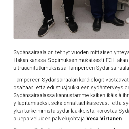
Sydänsairaala on tehnyt vuoden mittaisen yhte
Hakan kanssa. Sopimuksen mukaisesti FC Hakan
ultraäänitutkimuksissa Tampereen Sydänsairaala
Tampereen Sydänsairaalan kardiologit vastaavat 
osaltaan, että edustusjoukkueen sydänterveys on 
Sydänsairaalassa kannustamme kaiken ikäisiä ih
ylläpitämiseksi, sekä ennaltaehkäisevästi että s
yksi tärkeimmistä sydänlääkkeistä, korostaa Syd
aluepalveluiden palvelujohtaja
Vesa Virtanen
.