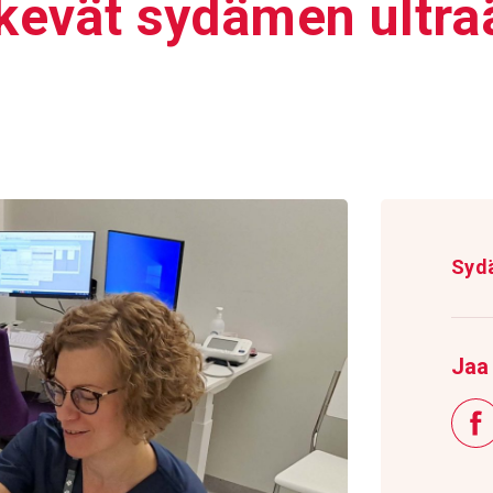
ekevät sydämen ultra­ä
Syd
Jaa 