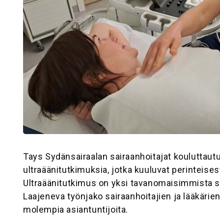
Tays Sydänsairaalan sairaanhoitajat kouluttaut
ultraäänitutkimuksia, jotka kuuluvat perinteisest
Ultraäänitutkimus on yksi tavanomaisimmista
Laajeneva työnjako sairaanhoitajien ja lääkärien
molempia asiantuntijoita.