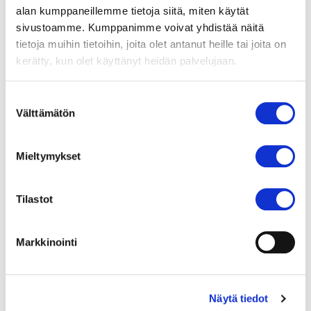
Asiakkaidemme kokemuksia
alan kumppaneillemme tietoja siitä, miten käytät
sivustoamme. Kumppanimme voivat yhdistää näitä
Sydänanestesia
tietoja muihin tietoihin, joita olet antanut heille tai joita on
Potilashotelli
kerätty, kun olet käyttänyt heidän palvelujaan.
Potilaan oikeudet ja potilasasiavastaava
Sydämen perustutkimukset
Suostumuksen
Sydänfilmi EKG ja Holter
Välttämätön
valinta
TAVI-toimenpide
Sydämen ultraäänitutkimukset
Mieltymykset
Kliininen rasituskoe
Kuuden minuutin kävelytesti
Tilastot
Sepelvaltimotaudin hoito
Sepelvaltimoiden varjoainekuvaus ja
Markkinointi
pallolaajennus
Sepelvaltimoiden ohitusleikkaus
Sydämentahdistimen asennus
Näytä tiedot
Rytmihäiriöiden tutkimus ja hoito