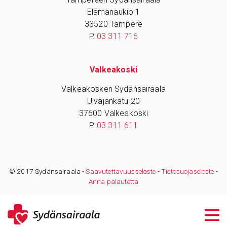
Elämänaukio 1
33520 Tampere
P.
03 311 716
Valkeakoski
Valkeakosken Sydänsairaala
Ulvajankatu 20
37600 Valkeakoski
P.
03 311 611
© 2017 Sydänsairaala -
Saavutettavuusseloste
-
Tietosuojaseloste
-
Anna palautetta