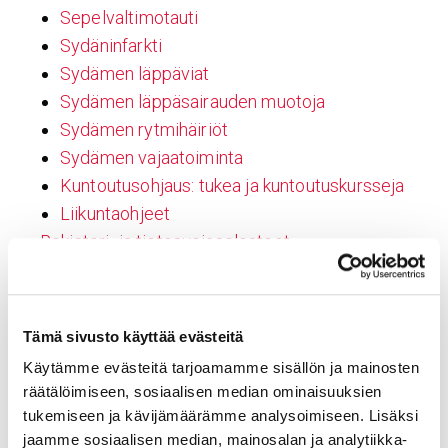
Sepelvaltimotauti
Sydäninfarkti
Sydämen läppäviat
Sydämen läppäsairauden muotoja
Sydämen rytmihäiriöt
Sydämen vajaatoiminta
Kuntoutusohjaus: tukea ja kuntoutuskursseja
Liikuntaohjeet
Rekisteri- ja tietosuojaselosteet
Verkkosivujen saavutettavuusseloste
Anna palautetta
Potilaana
Tämä sivusto käyttää evästeitä
Alasivumalli 2 – Perussisältö
Käytämme evästeitä tarjoamamme sisällön ja mainosten
Tahdistinhoito
räätälöimiseen, sosiaalisen median ominaisuuksien
Ohjeita läheisille
tukemiseen ja kävijämäärämme analysoimiseen. Lisäksi
Sydäntehohoito ja -valvonta
jaamme sosiaalisen median, mainosalan ja analytiikka-