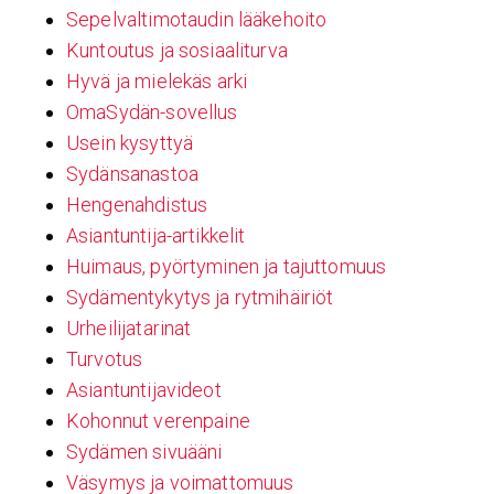
Sepelvaltimotaudin lääkehoito
Kuntoutus ja sosiaaliturva
Hyvä ja mielekäs arki
OmaSydän-sovellus
Usein kysyttyä
Sydänsanastoa
Hengenahdistus
Asiantuntija-artikkelit
Huimaus, pyörtyminen ja tajuttomuus
Sydämentykytys ja rytmihäiriöt
Urheilijatarinat
Turvotus
Asiantuntijavideot
Kohonnut verenpaine
Sydämen sivuääni
Väsymys ja voimattomuus