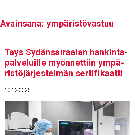
Siirry
sisältöön
Avain­sana:
ympäristövastuu
Tays Sydän­sai­raalan hankin­ta­
pal­ve­luille myön­net­tiin ympä­
ris­tö­jär­jes­telmän serti­fi­kaatti
10.12.2025