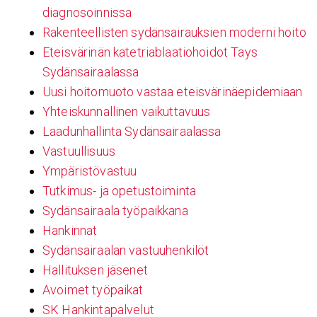
diagnosoinnissa
Rakenteellisten sydänsairauksien moderni hoito
Eteisvärinän katetriablaatiohoidot Tays
Sydänsairaalassa
Uusi hoitomuoto vastaa eteisvärinäepidemiaan
Yhteiskunnallinen vaikuttavuus
Laadunhallinta Sydänsairaalassa
Vastuullisuus
Ympäristövastuu
Tutkimus- ja opetustoiminta
Sydänsairaala työpaikkana
Hankinnat
Sydänsairaalan vastuuhenkilöt
Hallituksen jäsenet
Avoimet työpaikat
SK Hankintapalvelut