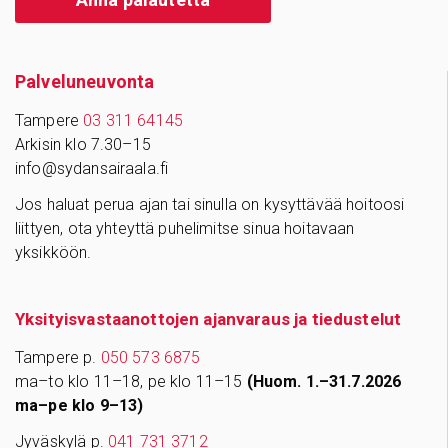
Palve­lu­neu­vonta
Tampere
03 311 64145
Arkisin klo 7.30–15
info@sydansairaala.fi
Jos haluat perua ajan tai sinulla on kysyttävää hoitoosi
liittyen, ota yhteyttä puhelimitse sinua hoitavaan
yksikköön.
Yksityisvastaanottojen ajanvaraus ja tiedustelut
Tampere p.
050 573 6875
ma–to klo 11–18, pe klo 11–15
(Huom. 1.–31.7.2026
ma–pe klo 9–13)
Jyväskylä p.
041 731 3712