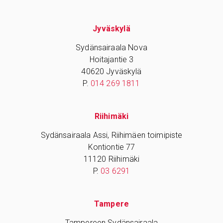
Jyväskylä
Sydänsairaala Nova
Hoitajantie 3
40620 Jyväskylä
P.
014 269 1811
Riihimäki
Sydänsairaala Assi, Riihimäen toimipiste
Kontiontie 77
11120 Riihimäki
P.
03 6291
Tampere
Tampereen Sydänsairaala