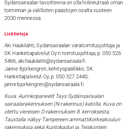
Sydänsairaalan tavoitteena on olla hiilineutraali oman
toiminnan ja välillisten päästöjen osalta vuoteen
2030 mennessä.
Lisätietoja
Aki Haukilahti, Sydänsairaalan varatoimitusjohtaja ja
SK Hankintapalvelut Oy:n toimitusjohtaja, p. 050 526
5466, aki.haukilahti@sydansairaala.fi
Janne Björkengren, kehityspäällikkö, SK
Hankintapalvelut Oy, p. 050 327 2440,
janne.bjorkengren@sydansairaala.fi
Kuva: Aurinkopaneelit Tays Sydänsairaalan
sairaalarakennuksen (N-rakennus) katolla. Kuva on
otettu viereisen D-rakennuksen 8. kerroksesta.
Taustalla näkyy Tampereen ammattikorkeakoulun
rakennuksia sekä Kuntokadun ja Teiskontien