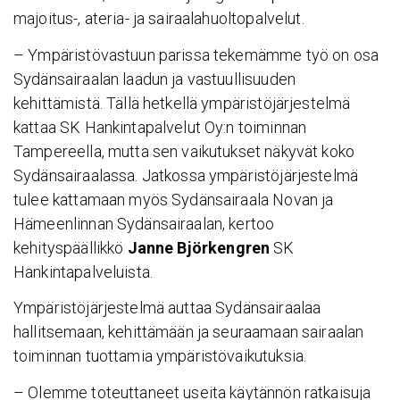
majoitus-, ateria- ja sairaalahuoltopalvelut.
– Ympäristövastuun parissa tekemämme työ on osa
Sydänsairaalan laadun ja vastuullisuuden
kehittämistä. Tällä hetkellä ympäristöjärjestelmä
kattaa SK Hankintapalvelut Oy:n toiminnan
Tampereella, mutta sen vaikutukset näkyvät koko
Sydänsairaalassa. Jatkossa ympäristöjärjestelmä
tulee kattamaan myös Sydänsairaala Novan ja
Hämeenlinnan Sydänsairaalan, kertoo
kehityspäällikkö
Janne Björkengren
SK
Hankintapalveluista.
Ympäristöjärjestelmä auttaa Sydänsairaalaa
hallitsemaan, kehittämään ja seuraamaan sairaalan
toiminnan tuottamia ympäristövaikutuksia.
– Olemme toteuttaneet useita käytännön ratkaisuja