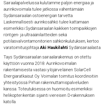
Sairaalapalveluissa kulutamme paljon energiaa ja
aurinkovoimala tulee jatkossa vähentämään
Sydänsairaalan ostoenergian tarvetta.
Laskennallisesti aurinkosähkö tulee kattamaan
esimerkiksi Sydänsairaalan kaikkien toimipaikkojen
röntgen- ja ultraäänilaitteiden sekä
potilasvalvontamonitorien sähkönkulutuksen, kertoo
varatoimitusjohtaja
Aki Haukilahti
Sydänsairaalasta.
Tays Sydänsairaalan sairaalarakennus on otettu
käyttöön vuonna 2018. Aurinkovoimalan
rakentamisesta vastasi ylöjärveläinen SolarCell
Energiaratkaisut Oy. Voimalan toimitus koordinoitiin
yhteistyössä Pirhan rakennuttamispalveluiden
kanssa. Toteutuksessa on huomioitu esimerkiksi
helikopterikentän sijainti viereisen D-rakennuksen
katolla.