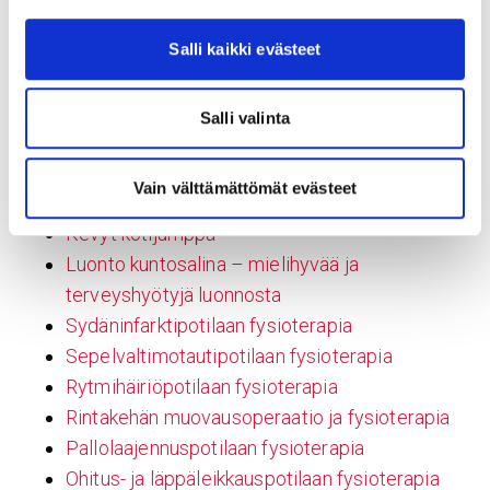
Läppävikojen leikkaushoidot
Rintaelinten leikkaushoidot
Salli kaikki evästeet
Sydänvalvonta
Fysioterapia Sydänsairaalassa
Salli valinta
Vajaatoimintapotilaan fysioterapia
TOS-toimenpidepotilaan fysioterapia
Vain välttämättömät evästeet
Tahdistinpotilaan fysioterapia
Kevyt kotijumppa
Luonto kuntosalina – mielihyvää ja
terveyshyötyjä luonnosta
Sydäninfarktipotilaan fysioterapia
Sepelvaltimotautipotilaan fysioterapia
Rytmihäiriöpotilaan fysioterapia
Rintakehän muovausoperaatio ja fysioterapia
Pallolaajennuspotilaan fysioterapia
Ohitus- ja läppäleikkauspotilaan fysioterapia