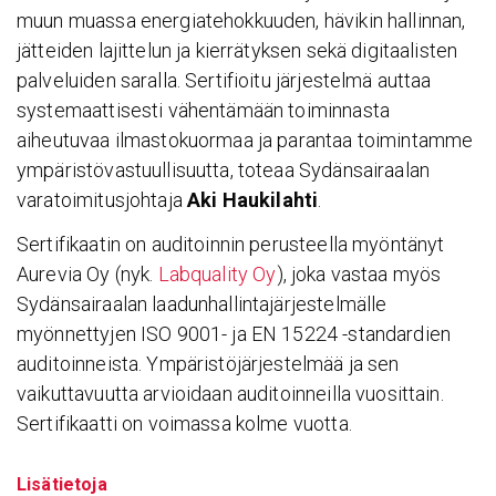
muun muassa energiatehokkuuden, hävikin hallinnan,
jätteiden lajittelun ja kierrätyksen sekä digitaalisten
palveluiden saralla. Sertifioitu järjestelmä auttaa
systemaattisesti vähentämään toiminnasta
aiheutuvaa ilmastokuormaa ja parantaa toimintamme
ympäristövastuullisuutta, toteaa Sydänsairaalan
varatoimitusjohtaja
Aki Haukilahti
.
Sertifikaatin on auditoinnin perusteella myöntänyt
Aurevia Oy (nyk.
Labquality Oy
), joka vastaa myös
Sydänsairaalan laadunhallintajärjestelmälle
myönnettyjen ISO 9001- ja EN 15224 -standardien
auditoinneista. Ympäristöjärjestelmää ja sen
vaikuttavuutta arvioidaan auditoinneilla vuosittain.
Sertifikaatti on voimassa kolme vuotta.
Lisätietoja