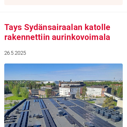
Tays Sydän­sai­raalan katolle
raken­net­tiin aurin­ko­voi­mala
26.5.2025