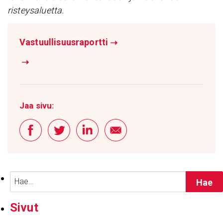
risteysaluetta.
Vastuullisuusraportti
➝
➝
Jaa sivu:
Haku:
Sivut