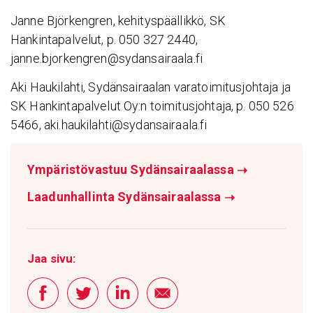
Janne Björkengren, kehityspäällikkö, SK
Hankintapalvelut, p. 050 327 2440,
janne.bjorkengren@sydansairaala.fi
Aki Haukilahti, Sydänsairaalan varatoimitusjohtaja ja
SK Hankintapalvelut Oy:n toimitusjohtaja, p. 050 526
5466, aki.haukilahti@sydansairaala.fi
Ympäristövastuu Sydänsairaalassa
➝
Laadunhallinta Sydänsairaalassa
➝
Jaa sivu: