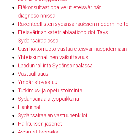
Etäkonsultaatiopalvelut eteisvärinän
diagnosoinnissa
Rakenteellisten sydänsairauksien moderni hoito
Eteisvärinän katetriablaatiohoidot Tays
Sydänsairaalassa
Uusi hoitomuoto vastaa eteisvärinäepidemiaan
Yhteiskunnallinen vaikuttavuus
Laadunhallinta Sydänsairaalassa
Vastuullisuus
Ympäristövastuu
Tutkimus- ja opetustoiminta
Sydänsairaala työpaikkana
Hankinnat
Sydänsairaalan vastuuhenkilöt
Hallituksen jäsenet
Avoimet työpaikat