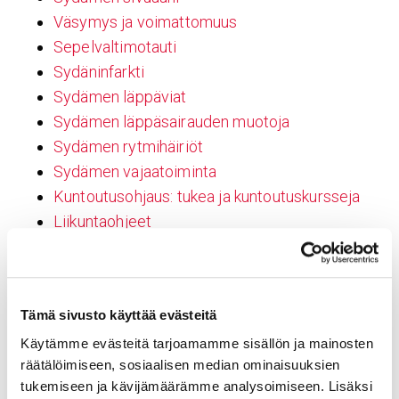
Väsymys ja voimattomuus
Sepelvaltimotauti
Sydäninfarkti
Sydämen läppäviat
Sydämen läppäsairauden muotoja
Sydämen rytmihäiriöt
Sydämen vajaatoiminta
Kuntoutusohjaus: tukea ja kuntoutuskursseja
Liikuntaohjeet
Rekisteri- ja tietosuojaselosteet
Verkkosivujen saavutettavuusseloste
Anna palautetta
Tämä sivusto käyttää evästeitä
Potilaana
Käytämme evästeitä tarjoamamme sisällön ja mainosten
Alasivumalli 2 – Perussisältö
räätälöimiseen, sosiaalisen median ominaisuuksien
Tahdistinhoito
tukemiseen ja kävijämäärämme analysoimiseen. Lisäksi
Ohjeita läheisille