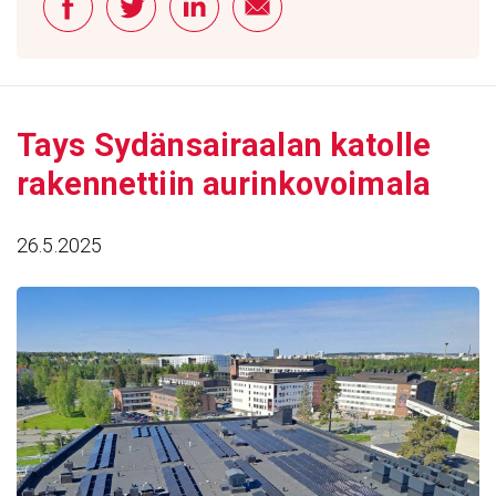
Tays Sydän­sai­raalan katolle
raken­net­tiin aurin­ko­voi­mala
26.5.2025