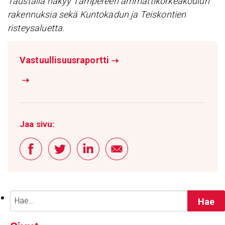
Taustalla näkyy Tampereen ammattikorkeakoulun
rakennuksia sekä Kuntokadun ja Teiskontien
risteysaluetta.
Vastuullisuusraportti
➝
➝
Jaa sivu:
Haku: