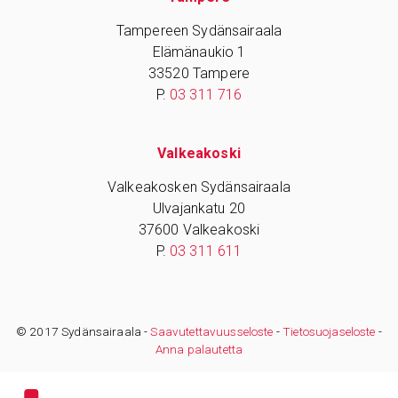
Tampereen Sydänsairaala
Elämänaukio 1
33520 Tampere
P.
03 311 716
Valkeakoski
Valkeakosken Sydänsairaala
Ulvajankatu 20
37600 Valkeakoski
P.
03 311 611
© 2017 Sydänsairaala -
Saavutettavuusseloste
-
Tietosuojaseloste
-
Anna palautetta