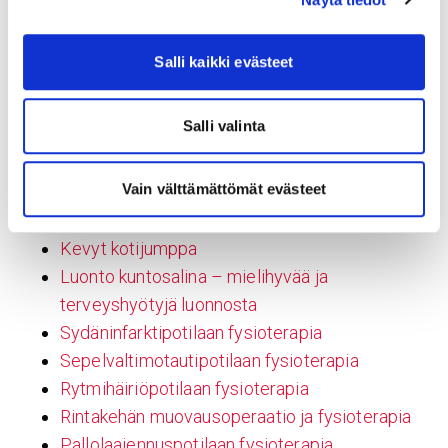
Rytmihäiriöiden tutkimus ja hoito
Läppävikojen leikkaushoidot
Salli kaikki evästeet
Rintaelinten leikkaushoidot
Sydänvalvonta
Salli valinta
Fysioterapia Sydänsairaalassa
Vajaatoimintapotilaan fysioterapia
Vain välttämättömät evästeet
TOS-toimenpidepotilaan fysioterapia
Tahdistinpotilaan fysioterapia
Kevyt kotijumppa
Luonto kuntosalina – mielihyvää ja
terveyshyötyjä luonnosta
Sydäninfarktipotilaan fysioterapia
Sepelvaltimotautipotilaan fysioterapia
Rytmihäiriöpotilaan fysioterapia
Rintakehän muovausoperaatio ja fysioterapia
Pallolaajennuspotilaan fysioterapia