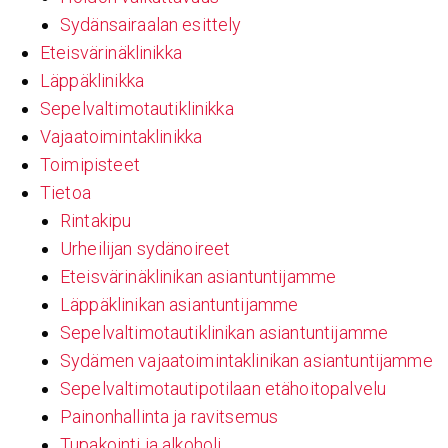
Sydänsairaalan esittely
Eteisvärinäklinikka
Läppäklinikka
Sepelvaltimotautiklinikka
Vajaatoimintaklinikka
Toimipisteet
Tietoa
Rintakipu
Urheilijan sydänoireet
Eteisvärinäklinikan asiantuntijamme
Läppäklinikan asiantuntijamme
Sepelvaltimotautiklinikan asiantuntijamme
Sydämen vajaatoimintaklinikan asiantuntijamme
Sepelvaltimotautipotilaan etähoitopalvelu
Painonhallinta ja ravitsemus
Tupakointi ja alkoholi