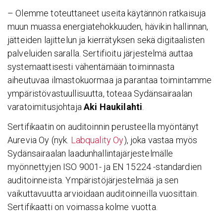
– Olemme toteuttaneet useita käytännön ratkaisuja
muun muassa energiatehokkuuden, hävikin hallinnan,
jätteiden lajittelun ja kierrätyksen sekä digitaalisten
palveluiden saralla. Sertifioitu järjestelmä auttaa
systemaattisesti vähentämään toiminnasta
aiheutuvaa ilmastokuormaa ja parantaa toimintamme
ympäristövastuullisuutta, toteaa Sydänsairaalan
varatoimitusjohtaja
Aki Haukilahti
.
Sertifikaatin on auditoinnin perusteella myöntänyt
Aurevia Oy (nyk.
Labquality Oy
), joka vastaa myös
Sydänsairaalan laadunhallintajärjestelmälle
myönnettyjen ISO 9001- ja EN 15224 -standardien
auditoinneista. Ympäristöjärjestelmää ja sen
vaikuttavuutta arvioidaan auditoinneilla vuosittain.
Sertifikaatti on voimassa kolme vuotta.