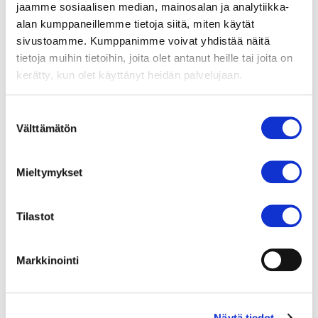
jaamme sosiaalisen median, mainosalan ja analytiikka-
Sydäntehohoito ja -valvonta
alan kumppaneillemme tietoja siitä, miten käytät
Asiakkaidemme kokemuksia
sivustoamme. Kumppanimme voivat yhdistää näitä
Sydänanestesia
tietoja muihin tietoihin, joita olet antanut heille tai joita on
kerätty, kun olet käyttänyt heidän palvelujaan.
Potilashotelli
Potilaan oikeudet ja potilasasiavastaava
Suostumuksen
Sydämen perustutkimukset
Välttämätön
valinta
Sydänfilmi EKG ja Holter
TAVI-toimenpide
Mieltymykset
Sydämen ultraäänitutkimukset
Kliininen rasituskoe
Kuuden minuutin kävelytesti
Tilastot
Sepelvaltimotaudin hoito
Sepelvaltimoiden varjoainekuvaus ja
Markkinointi
pallolaajennus
Sepelvaltimoiden ohitusleikkaus
Sydämentahdistimen asennus
Näytä tiedot