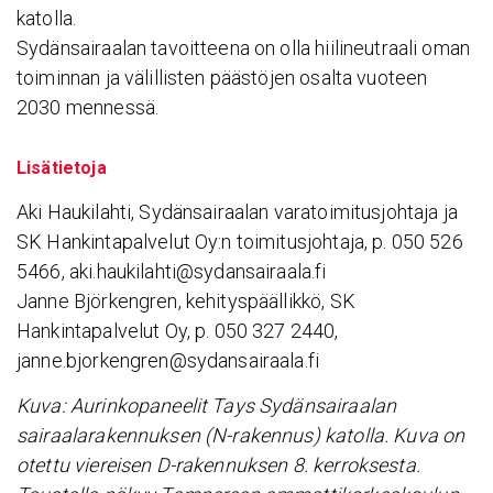
katolla.
Sydänsairaalan tavoitteena on olla hiilineutraali oman
toiminnan ja välillisten päästöjen osalta vuoteen
2030 mennessä.
Lisätietoja
Aki Haukilahti, Sydänsairaalan varatoimitusjohtaja ja
SK Hankintapalvelut Oy:n toimitusjohtaja, p. 050 526
5466, aki.haukilahti@sydansairaala.fi
Janne Björkengren, kehityspäällikkö, SK
Hankintapalvelut Oy, p. 050 327 2440,
janne.bjorkengren@sydansairaala.fi
Kuva: Aurinkopaneelit Tays Sydänsairaalan
sairaalarakennuksen (N-rakennus) katolla. Kuva on
otettu viereisen D-rakennuksen 8. kerroksesta.