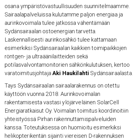
osana ympäristövastuullisuuden suunnitelmaamme.
Sairaalapalveluissa kulutamme paljon energiaa ja
aurinkovoimala tulee jatkossa vähentämään
Sydänsairaalan ostoenergian tarvetta.
Laskennallisesti aurinkosähkö tulee kattamaan
esimerkiksi Sydänsairaalan kaikkien toimipaikkojen
röntgen- ja ultraäänilaitteiden sekä
potilasvalvontamonitorien sähkönkulutuksen, kertoo
varatoimitusjohtaja
Aki Haukilahti
Sydänsairaalasta.
Tays Sydänsairaalan sairaalarakennus on otettu
käyttöön vuonna 2018. Aurinkovoimalan
rakentamisesta vastasi ylöjärveläinen SolarCell
Energiaratkaisut Oy. Voimalan toimitus koordinoitiin
yhteistyössä Pirhan rakennuttamispalveluiden
kanssa. Toteutuksessa on huomioitu esimerkiksi
helikopterikentän sijainti viereisen D-rakennuksen