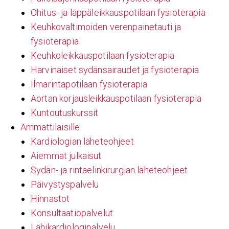
Ohitus- ja läppäleikkauspotilaan fysioterapia
Keuhkovaltimoiden verenpainetauti ja
fysioterapia
Keuhkoleikkauspotilaan fysioterapia
Harvinaiset sydänsairaudet ja fysioterapia
Ilmarintapotilaan fysioterapia
Aortan korjausleikkauspotilaan fysioterapia
Kuntoutuskurssit
Ammattilaisille
Kardiologian läheteohjeet
Aiemmat julkaisut
Sydän- ja rintaelinkirurgian läheteohjeet
Päivystyspalvelu
Hinnastot
Konsultaatiopalvelut
Lähikardiologipalvelu