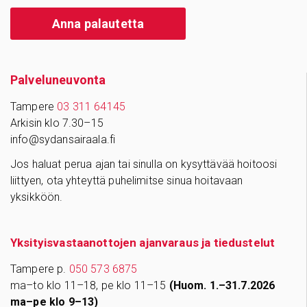
Anna palautetta
Palve­lu­neu­vonta
Tampere
03 311 64145
Arkisin klo 7.30–15
info@sydansairaala.fi
Jos haluat perua ajan tai sinulla on kysyttävää hoitoosi
liittyen, ota yhteyttä puhelimitse sinua hoitavaan
yksikköön.
Yksityisvastaanottojen ajanvaraus ja tiedustelut
Tampere p.
050 573 6875
ma–to klo 11–18, pe klo 11–15
(Huom. 1.–31.7.2026
ma–pe klo 9–13)