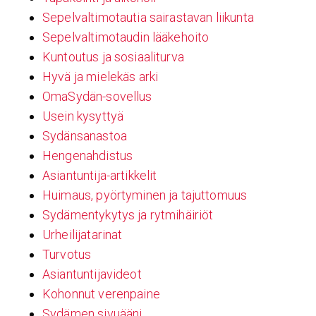
Sepelvaltimotautia sairastavan liikunta
Sepelvaltimotaudin lääkehoito
Kuntoutus ja sosiaaliturva
Hyvä ja mielekäs arki
OmaSydän-sovellus
Usein kysyttyä
Sydänsanastoa
Hengenahdistus
Asiantuntija-artikkelit
Huimaus, pyörtyminen ja tajuttomuus
Sydämentykytys ja rytmihäiriöt
Urheilijatarinat
Turvotus
Asiantuntijavideot
Kohonnut verenpaine
Sydämen sivuääni