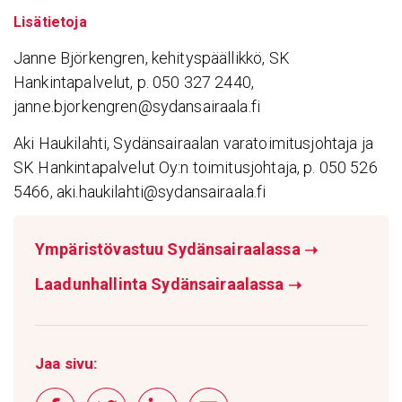
Lisätietoja
Janne Björkengren, kehityspäällikkö, SK
Hankintapalvelut, p. 050 327 2440,
janne.bjorkengren@sydansairaala.fi
Aki Haukilahti, Sydänsairaalan varatoimitusjohtaja ja
SK Hankintapalvelut Oy:n toimitusjohtaja, p. 050 526
5466, aki.haukilahti@sydansairaala.fi
Ympäristövastuu Sydänsairaalassa
➝
Laadunhallinta Sydänsairaalassa
➝
Jaa sivu: