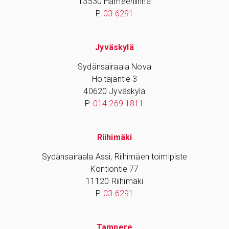
13530 Hämeenlinna
P.
03 6291
Jyväskylä
Sydänsairaala Nova
Hoitajantie 3
40620 Jyväskylä
P.
014 269 1811
Riihimäki
Sydänsairaala Assi, Riihimäen toimipiste
Kontiontie 77
11120 Riihimäki
P.
03 6291
Tampere