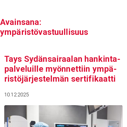
Siirry
sisältöön
Avain­sana:
ympäristövastuullisuus
Tays Sydän­sai­raalan hankin­ta­
pal­ve­luille myön­net­tiin ympä­
ris­tö­jär­jes­telmän serti­fi­kaatti
10.12.2025