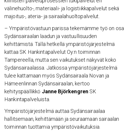
kliinisten palveluprosessien tukipalvelut eli
välinehuolto-, materiaali- ja logistiikkapalvelut sekä
majoitus-, ateria- ja sairaalahuoltopalvelut.
– Ympäristövastuun parissa tekemämme työ on osa
Sydänsairaalan laadun ja vastuullisuuden
kehittämistä. Tällä hetkellä ympäristöjärjestelmä
kattaa SK Hankintapalvelut Oy:n toiminnan
Tampereella, mutta sen vaikutukset näkyvät koko
Sydänsairaalassa. Jatkossa ympäristöjärjestelmä
tulee kattamaan myös Sydänsairaala Novan ja
Hämeenlinnan Sydänsairaalan, kertoo
kehityspäällikkö
Janne Björkengren
SK
Hankintapalveluista.
Ympäristöjärjestelmä auttaa Sydänsairaalaa
hallitsemaan, kehittämään ja seuraamaan sairaalan
toiminnan tuottamia ympäristövaikutuksia.